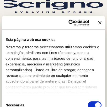
SCRIGNO S.P.A.
S. Ermete di Santarcangelo di Romagna
via Casale, 975 47822 – (RN) Italia
Esta página web usa cookies
+39 0541 757711
Nosotros y terceros seleccionados utilizamos cookies o
infoscrigno@scrignogroup.com
tecnologías similares con fines técnicos y, con su
SÍGANOS
consentimiento, para las finalidades de funcionalidad,
experiencia, medición y marketing (anuncios
APOYO
personalizados). Usted es libre de otorgar, denegar o
revocar su consentimiento en cualquier momento
Contacto
accediendo al panel de preferencias. Denegar el
FAQ
consentimiento puede provocar que las características
PRODUCTOS
relacionadas no estén disponibles. Utilice el botón
Marcos enrasados con la pared
“Aceptar todo” para dar su consentimiento. Utilice el
Selección
Contramarcos con jambas
botón “Rechazar todo” para continuar sin aceptar. Leer la
Necesarias
Puertas correderas de madera
de