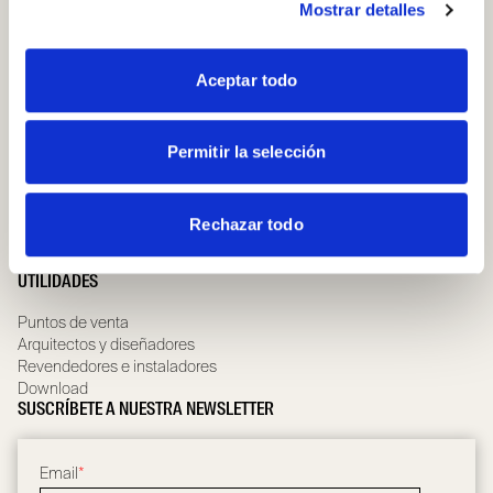
Puertas batientes de madera
Mostrar detalles
Puertas batientes de vidrio
Puertas batientes especiales
QUIENES SOMOS
Aceptar todo
Compañía
Governance team
Compliance
Permitir la selección
Whistleblowing
Scrignolab
Sostenibilidad
Rechazar todo
Certificaciones y Garantía
Noticias
UTILIDADES
Puntos de venta
Arquitectos y diseñadores
Revendedores e instaladores
Download
SUSCRÍBETE A NUESTRA NEWSLETTER
Email
*