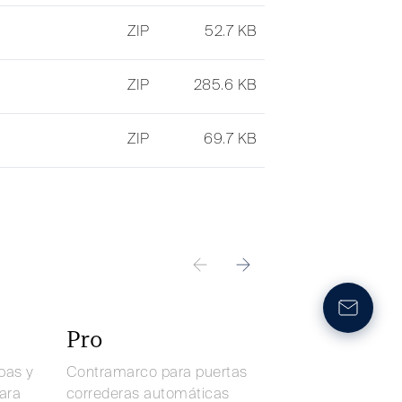
ZIP
52.7 KB
ZIP
285.6 KB
ZIP
69.7 KB
Pro
Orbitale
bas y
Contramarco para puertas
Contramarco para
ara
correderas automáticas
correderas curvas