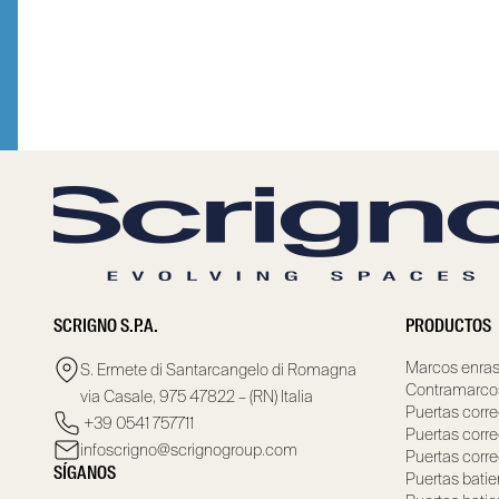
SCRIGNO S.P.A.
PRODUCTOS
Marcos enras
S. Ermete di Santarcangelo di Romagna
Contramarco
via Casale, 975 47822 – (RN) Italia
Puertas corr
+39 0541 757711
Puertas corre
infoscrigno@scrignogroup.com
Puertas corr
SÍGANOS
Puertas bati