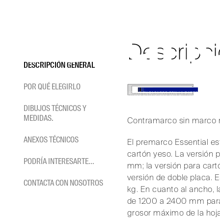
ESSEN
Saltar
al
contenido
Contramarco sin marco resi
Descripci
DESCRIPCIÓN GENERAL
POR QUÉ ELEGIRLO
HOME
/
CONTRAMARCOS
/
MARCOS ENRASADOS CON LA PARED
/
ESSENTI
DIBUJOS TÉCNICOS Y
MEDIDAS.
Contramarco sin marco re
ANEXOS TÉCNICOS
El premarco Essential est
cartón yeso. La versión p
PODRÍA INTERESARTE...
mm; la versión para cart
versión de doble placa.
CONTACTA CON NOSOTROS
kg. En cuanto al ancho,
de 1200 a 2400 mm para 
grosor máximo de la ho