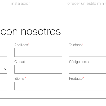
instalación.
ofrecer un estilo mini
 con nosotros
Apellidos
*
Telefono
*
Ciudad
Código postal
Idioma
*
Producto
*