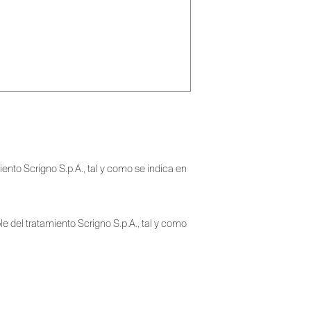
ento Scrigno S.p.A., tal y como se indica en
e del tratamiento Scrigno S.p.A., tal y como