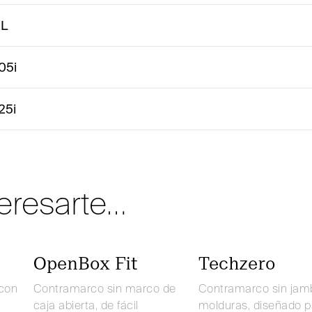
2L
05i
25i
teresarte…
OpenBox Fit
Techzero
con
Contramarco sin marco de
Contramarco sin jam
caja abierta, de fácil
molduras, diseñado p