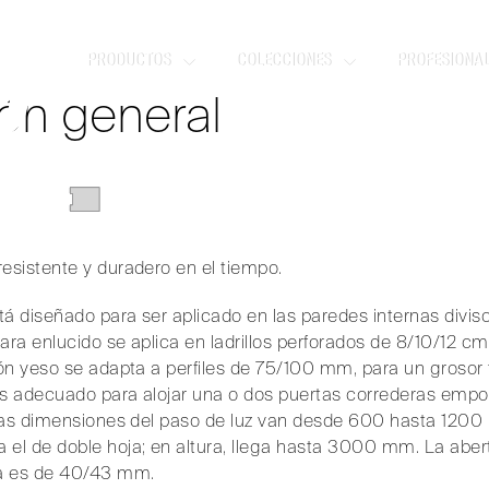
TIAL
PRODUCTOS
COLECCIONES
PROFESIONA
stente y duradero en el tiempo.
ón general
AL
sistente y duradero en el tiempo.
á diseñado para ser aplicado en las paredes internas divisor
ara enlucido se aplica en ladrillos perforados de 8/10/12 cm
ón yeso se adapta a perfiles de 75/100 mm, para un grosor
 Es adecuado para alojar una o dos puertas correderas em
 las dimensiones del paso de luz van desde 600 hasta 1200
el de doble hoja; en altura, llega hasta 3000 mm. La abe
ja es de 40/43 mm.