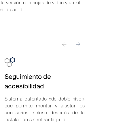
versión con hojas de vidrio y un kit
n la pared.
Seguimiento de
Percha de
accesibilidad
Esfuerzo 
movimiento in
Sistema patentado «de doble nivel»
doble de p
que permite montar y ajustar los
empresas d
accesorios incluso después de la
gracias al c
instalación sin retirar la guía.
y 7 bolas.