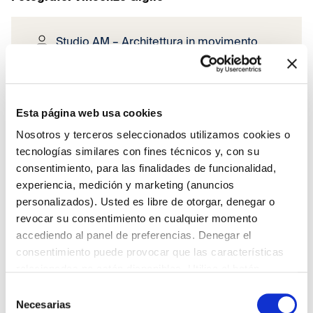
Studio AM – Architettura in movimento
2010
Roma
Esta página web usa cookies
Nosotros y terceros seleccionados utilizamos cookies o
tecnologías similares con fines técnicos y, con su
consentimiento, para las finalidades de funcionalidad,
experiencia, medición y marketing (anuncios
personalizados). Usted es libre de otorgar, denegar o
revocar su consentimiento en cualquier momento
accediendo al panel de preferencias. Denegar el
consentimiento puede provocar que las características
relacionadas no estén disponibles. Utilice el botón
“Aceptar todo” para dar su consentimiento. Utilice el
Selección
botón “Rechazar todo” para continuar sin aceptar. Leer la
Necesarias
de