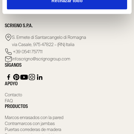
Rechazar todo
SCRIGNO S.P.A.
S. Ermete di Santarcangelo di Romagna
via Casale, 975 47822 – (RN) Italia
+39 0541 757711
infoscrigno@scrignogroup.com
SÍGANOS
APOYO
Contacto
FAQ
PRODUCTOS
Marcos enrasados con la pared
Contramarcos con jambas
Puertas correderas de madera