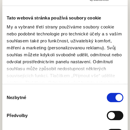
infoscrigno@scrignogroup.com
SLEDUJTE NÁS
Tato webová stránka používá soubory cookie
My a vybrané třetí strany používáme soubory cookie
PODPORA
nebo podobné technologie pro technické účely a s vaším
Kontakty
souhlasem také pro funkčnost, uživatelský komfort,
FAQ
měření a marketing (personalizovanou reklamu). Svůj
PRODUKTY
souhlas můžete kdykoli svobodně udělit, odmítnout nebo
odvolat prostřednictvím panelu nastavení. Odmítnutí
Bezobložkové stavební pouzdro
Obložkové stavební pouzdro
souhlasu může způsobit nedostupnost některých
Dřevěné otočné dveře
souvisejících funkcí. Tlačítkem „Přijmout vše“ udělíte
Skleněné otočné dveře
souhlas. Tlačítkem „Odmítnout vše“ budete pokračovat
Speciální otočné dveře
bez udělení souhlasu. Přečtěte si celé znění Zásad
Dřevěné posuvné dveře
Výběr
používání souborů cookie.
Skleněné posuvné dveře
Nezbytné
souhlasu
Speciální posuvné dveře
KDO JSME
Předvolby
Agentura
Governance team