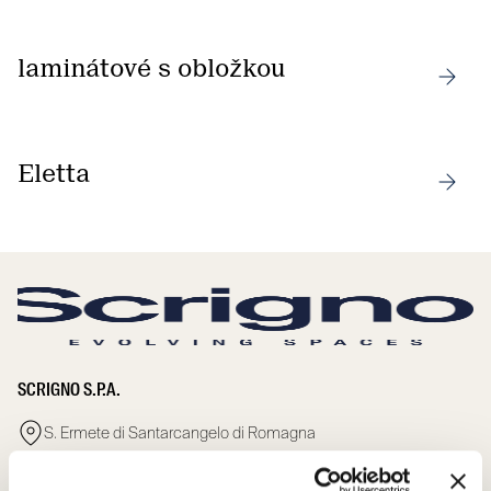
laminátové s obložkou
Eletta
SCRIGNO S.P.A.
S. Ermete di Santarcangelo di Romagna
via Casale, 975 47822 – (RN) Italia
+39 0541 757711