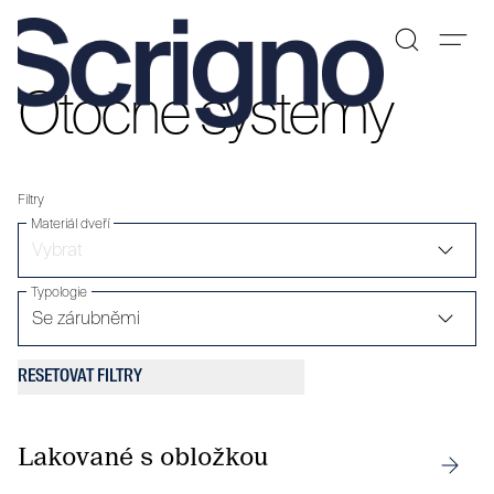
Otočné systémy
Přeskočit
na
obsah
Filtry
Materiál dveří
Typologie
RESETOVAT FILTRY
Lakované s obložkou