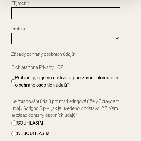
Příjmení
*
Profese
Zásady ochrany osobních údajů*
Dichiarazione Privacy - CZ
Prohlašuji, že jsem obdržel a porozuměl informacím
o ochraně osobních údajů
*
Ke zpracování údajů pro marketingové účely Správcem
údajů Scrigno S.p.A. jak je uvedeno v odstavci 2.5 písm.
a) zásad ochrany osobních údajů
*
SOUHLASÍM
NESOUHLASÍM