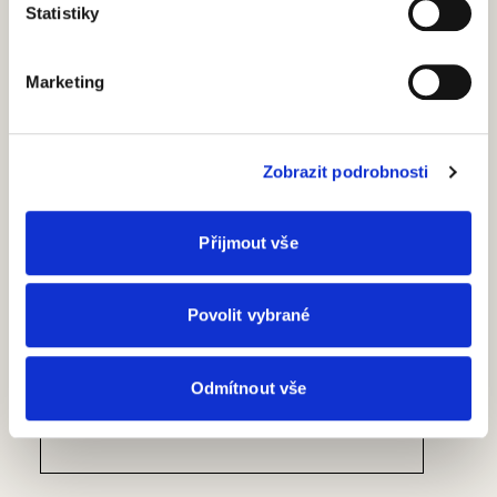
Compliance
Statistiky
Whislteblowing
Scrignolab
Udržitelnost
Marketing
Certifikace a záruka
Zprávy
UTILITY
Zobrazit podrobnosti
Prodejní místa
Architekti a designéři
Prodejci a montéři
Přijmout vše
Download
PŘIHLASTE SE K ODBĚRU NAŠEHO NEWSLETTERU
Povolit vybrané
Email
*
Odmítnout vše
Jméno
*