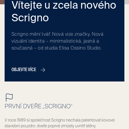
Vítejte u zcela nového
Scrigno
Scrigno mění tvář. Nová vize značky. Nová
vizuální identita – minimalistická, jasná a
současná – od studia Elisa Ossino Studio.
OBJEVTE VÍCE
PRVNÍ DVEŘE „SCRIGNO“
V roce 1989 si společnost Scrigno nechala patentovat kovové
stavební pouzdro: dveře poprvé zmizely uvnitř stěny.