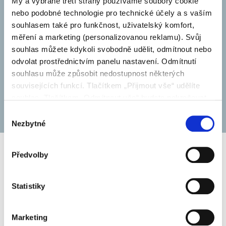
My a vybrané třetí strany používáme soubory cookie
firmy
nebo podobné technologie pro technické účely a s vaším
souhlasem také pro funkčnost, uživatelský komfort,
měření a marketing (personalizovanou reklamu). Svůj
Objevte obsah a služby, které poskytujeme a které
souhlas můžete kdykoli svobodně udělit, odmítnout nebo
vám pomohou v každodenní práci.
odvolat prostřednictvím panelu nastavení. Odmítnutí
souhlasu může způsobit nedostupnost některých
souvisejících funkcí. Tlačítkem „Přijmout vše“ udělíte
souhlas. Tlačítkem „Odmítnout vše“ budete pokračovat
ZJISTIT VÍCE
bez udělení souhlasu. Přečtěte si celé znění Zásad
Výběr
používání souborů cookie.
Nezbytné
souhlasu
Předvolby
Zprávy
Statistiky
Marketing