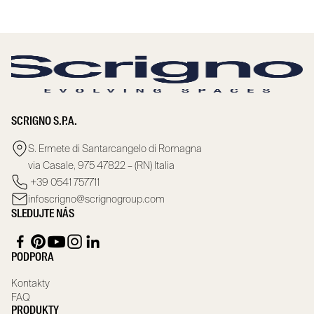
SCRIGNO S.P.A.
S. Ermete di Santarcangelo di Romagna
via Casale, 975 47822 – (RN) Italia
+39 0541 757711
infoscrigno@scrignogroup.com
SLEDUJTE NÁS
PODPORA
Kontakty
FAQ
PRODUKTY