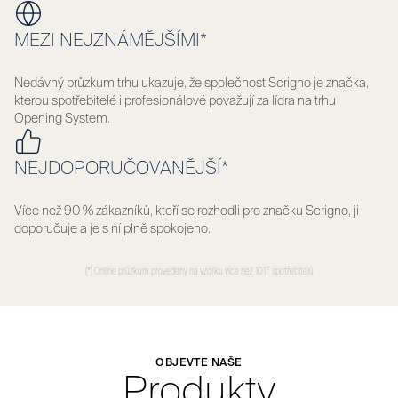
MEZI NEJZNÁMĚJŠÍMI*
Nedávný průzkum trhu ukazuje, že společnost Scrigno je značka,
kterou spotřebitelé i profesionálové považují za lídra na trhu
Opening System.
NEJDOPORUČOVANĚJŠÍ*
Více než 90 % zákazníků, kteří se rozhodli pro značku Scrigno, ji
doporučuje a je s ní plně spokojeno.
(*) Online průzkum provedený na vzorku více než 1017 spotřebitelů
OBJEVTE NAŠE
Produkty