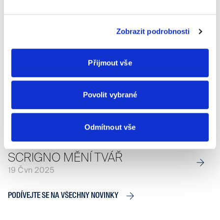
SCRIGNO GROUP APPOINTS
GIANLUCA PAZZAGLINI AS
CHIEF COMMERCIAL OFFICER
Zobrazit podrobnosti
15 Kvě 2026
Přijmout vše
SCRIGNO OZNAMUJE AKVIZICI
SPOLEČNOSTÍ ECOMET A FBP
Povolit vybrané
PORTE
15 Říj 2025
Odmítnout vše
SCRIGNO MĚNÍ TVÁŘ
19 Čvn 2025
PODÍVEJTE SE NA VŠECHNY NOVINKY