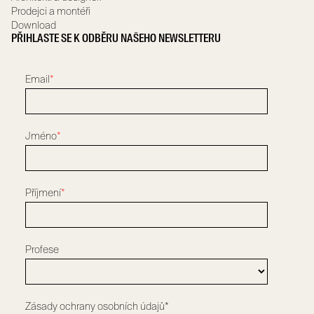
Prodejci a montéři
Download
PŘIHLASTE SE K ODBĚRU NAŠEHO NEWSLETTERU
Email
*
Jméno
*
Příjmení
*
Profese
Zásady ochrany osobních údajů*