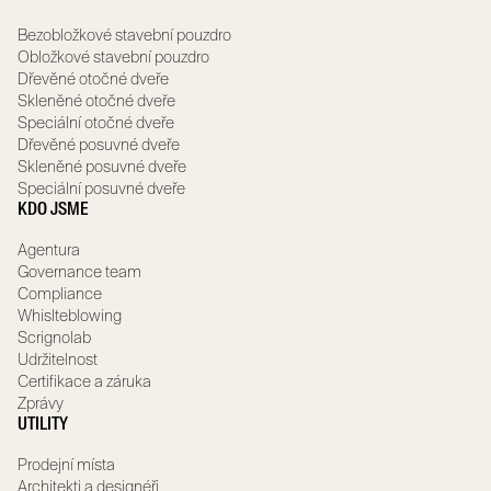
Bezobložkové stavební pouzdro
Obložkové stavební pouzdro
Dřevěné otočné dveře
Skleněné otočné dveře
Speciální otočné dveře
Dřevěné posuvné dveře
Skleněné posuvné dveře
Speciální posuvné dveře
KDO JSME
Agentura
Governance team
Compliance
Whislteblowing
Scrignolab
Udržitelnost
Certifikace a záruka
Zprávy
UTILITY
Prodejní místa
Architekti a designéři