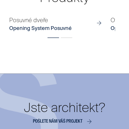
Posuvné dveře
Otočné
Opening System Posuvné
Openin
Jste architekt?
POŠLETE NÁM VÁŠ PROJEKT