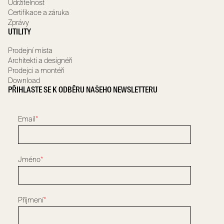
Udržitelnost
Certifikace a záruka
Zprávy
UTILITY
Prodejní místa
Architekti a designéři
Prodejci a montéři
Download
PŘIHLASTE SE K ODBĚRU NAŠEHO NEWSLETTERU
Email
*
Jméno
*
Příjmení
*