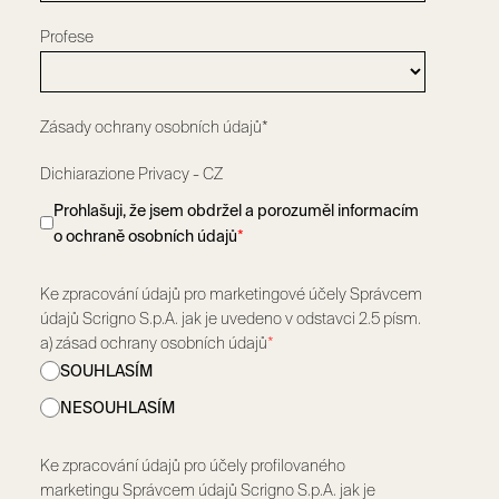
Profese
Zásady ochrany osobních údajů*
Dichiarazione Privacy - CZ
Prohlašuji, že jsem obdržel a porozuměl informacím
o ochraně osobních údajů
*
Ke zpracování údajů pro marketingové účely Správcem
údajů Scrigno S.p.A. jak je uvedeno v odstavci 2.5 písm.
a) zásad ochrany osobních údajů
*
SOUHLASÍM
NESOUHLASÍM
Ke zpracování údajů pro účely profilovaného
marketingu Správcem údajů Scrigno S.p.A. jak je