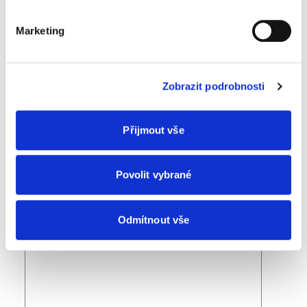
Marketing
Stát
*
Zobrazit podrobnosti
Jazyk
*
Přijmout vše
Produkt
*
Povolit vybrané
Zpráva
*
Odmítnout vše