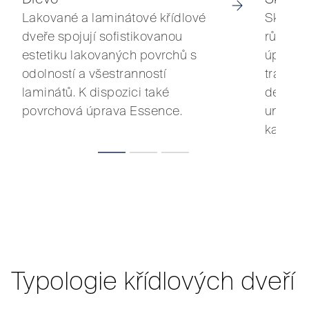
Lakované a laminátové křídlové
Skleněn
dveře spojují sofistikovanou
různým
estetiku lakovaných povrchů s
úpravam
odolností a všestranností
tradičn
laminátů. K dispozici také
designo
povrchová úprava Essence.
umožňuj
každém 
Typologie křídlových dveří