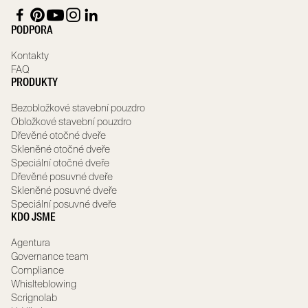
PODPORA
Kontakty
FAQ
PRODUKTY
Bezobložkové stavební pouzdro
Obložkové stavební pouzdro
Dřevěné otočné dveře
Skleněné otočné dveře
Speciální otočné dveře
Dřevěné posuvné dveře
Skleněné posuvné dveře
Speciální posuvné dveře
KDO JSME
Agentura
Governance team
Compliance
Whislteblowing
Scrignolab