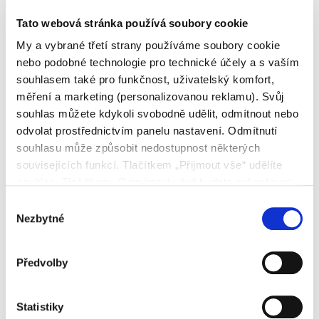
Jméno
*
Tato webová stránka používá soubory cookie
My a vybrané třetí strany používáme soubory cookie
nebo podobné technologie pro technické účely a s vaším
Příjmení
*
souhlasem také pro funkčnost, uživatelský komfort,
měření a marketing (personalizovanou reklamu). Svůj
souhlas můžete kdykoli svobodně udělit, odmítnout nebo
Telefon
*
odvolat prostřednictvím panelu nastavení. Odmítnutí
souhlasu může způsobit nedostupnost některých
souvisejících funkcí. Tlačítkem „Přijmout vše“ udělíte
Email
*
souhlas. Tlačítkem „Odmítnout vše“ budete pokračovat
bez udělení souhlasu. Přečtěte si celé znění Zásad
Výběr
používání souborů cookie.
Nezbytné
souhlasu
Profese
*
Předvolby
Kraj
*
Statistiky