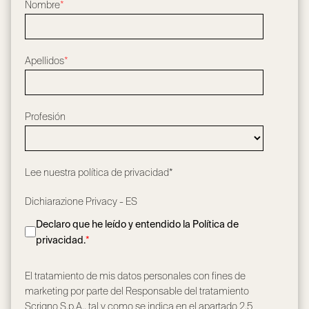
Nombre
*
Apellidos
*
Profesión
Lee nuestra
política de privacidad*
Dichiarazione Privacy - ES
Declaro que he leído y entendido la Política de
privacidad.
*
El tratamiento de mis datos personales con fines de
marketing por parte del Responsable del tratamiento
Scrigno S.p.A., tal y como se indica en el apartado 2.5