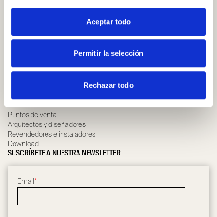
QUIENES SOMOS
Compañía
Aceptar todo
Governance team
Compliance
Whistleblowing
Permitir la selección
Scrignolab
Sostenibilidad
Certificaciones y Garantía
Rechazar todo
Noticias
UTILIDADES
Puntos de venta
Arquitectos y diseñadores
Revendedores e instaladores
Download
SUSCRÍBETE A NUESTRA NEWSLETTER
Email
*