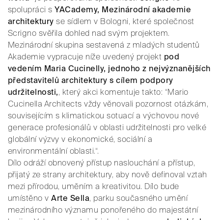
spolupráci s
YACademy, Mezinárodní akademie
architektury
se sídlem v Bologni, které společnost
Scrigno svěřila dohled nad svým projektem.
Mezinárodní skupina sestavená z mladých studentů
Akademie vypracuje níže uvedený projekt
pod
vedením Maria Cucinelly, jednoho z nejvýznanějších
představitelů architektury s cílem podpory
udržitelnosti,
, který akci komentuje takto: “Mario
Cucinella Architects vždy věnovali pozornost otázkám,
souvisejícím s klimatickou sotuací a výchovou nové
generace profesionálů v oblasti udržitelnosti pro velké
globální výzvy v ekonomické, sociální a
environmentální oblasti.“.
Dílo odráží obnovený přístup naslouchání a přístup,
přijatý ze strany architektury, aby nově definoval vztah
mezi přírodou, uměním a kreativitou. Dílo bude
umístěno v
Arte Sella
, parku současného umění
mezinárodního významu ponořeného do majestátní