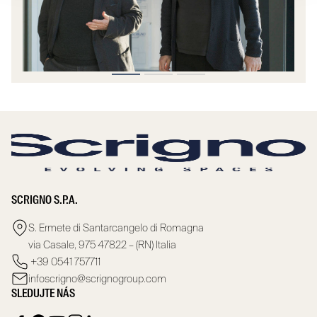
SCRIGNO S.P.A.
S. Ermete di Santarcangelo di Romagna
via Casale, 975 47822 – (RN) Italia
+39 0541 757711
infoscrigno@scrignogroup.com
SLEDUJTE NÁS