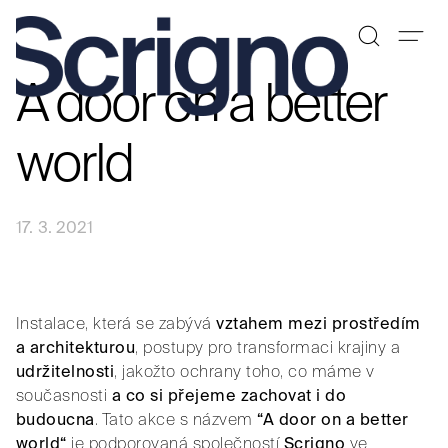
A door on a better
Přeskočit
na
obsah
world
17. 3. 2021
Instalace, která se zabývá
vztahem mezi prostředím
a architekturou
, postupy pro transformaci krajiny a
udržitelnosti
, jakožto ochrany toho, co máme v
současnosti
a co si přejeme zachovat i do
budoucna
. Tato akce s názvem
“A door on a better
world“
je podporovaná společností
Scrigno
ve