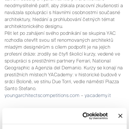
neodmyslitelně patří, aby získala pracovní zkušenosti a
navázala spolupráci s hlavními osobnostmi současné
architektury, hledání a prohlubování četných témat
architektonického designu.
Pět let po zahájení svého podnikání se skupina YAC
rozhodla otevřít svou síť renomovaných architektů
mladým designérům s cílem podpořit je na jejich
profesní dráze: zrodily se čtyři školicí kurzy, vedené ve
spolupráci s prestižními partnery Ferrari, National
Geographic a Agenzia del Demanio. Kurzy se konají na
prestižních místech YACademy: v historické budově v
srdci Boloně, ve stínu Due Torri, vedle náměstí Piazza
Santo Stefano.
youngarchitectscompetitions.com
–
yacademy.it
Mario Cucinella Architects – MCA
–
www.mcarchitects.it