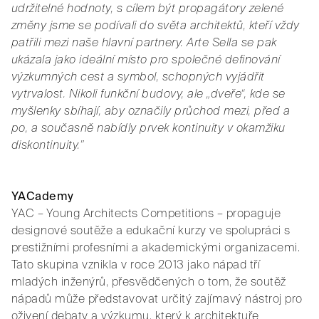
udržitelné hodnoty, s cílem být propagátory zelené
změny jsme se podívali do světa architektů, kteří vždy
patřili mezi naše hlavní partnery. Arte Sella se pak
ukázala jako ideální místo pro společné definování
výzkumných cest a symbol, schopných vyjádřit
vytrvalost. Nikoli funkční budovy, ale „dveře“, kde se
myšlenky sbíhají, aby označily průchod mezi, před a
po, a současně nabídly prvek kontinuity v okamžiku
diskontinuity.”
YACademy
YAC – Young Architects Competitions – propaguje
designové soutěže a edukační kurzy ve spolupráci s
prestižními profesními a akademickými organizacemi.
Tato skupina vznikla v roce 2013 jako nápad tří
mladých inženýrů, přesvědčených o tom, že soutěž
nápadů může představovat určitý zajímavý nástroj pro
oživení debaty a výzkumu, který k architektuře