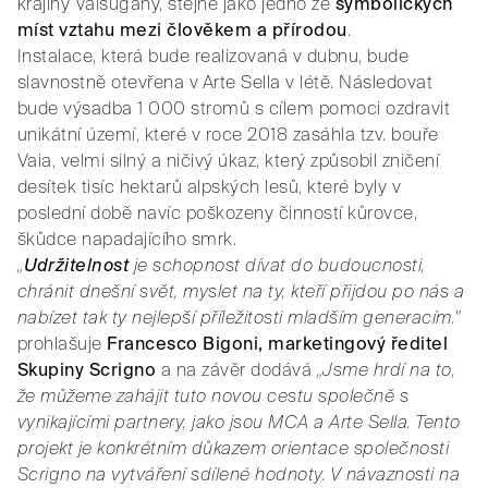
krajiny Valsugany, stejně jako jedno ze
symbolických
míst vztahu mezi člověkem a přírodou
.
Instalace, která bude realizovaná v dubnu, bude
slavnostně otevřena v Arte Sella v létě. Následovat
bude výsadba 1 000 stromů s cílem pomoci ozdravit
unikátní území, které v roce 2018 zasáhla tzv. bouře
Vaia, velmi silný a ničivý úkaz, který způsobil zničení
desítek tisíc hektarů alpských lesů, které byly v
poslední době navíc poškozeny činností kůrovce,
škůdce napadajícího smrk.
„
Udržitelnost
je schopnost dívat do budoucnosti,
chránit dnešní svět, myslet na ty, kteří přijdou po nás a
nabízet tak ty nejlepší příležitosti mladším generacím."
prohlašuje
Francesco Bigoni, marketingový ředitel
Skupiny Scrigno
a na závěr dodává
„Jsme hrdí na to,
že můžeme zahájit tuto novou cestu společně s
vynikajícími partnery, jako jsou MCA a Arte Sella. Tento
projekt je konkrétním důkazem orientace společnosti
Scrigno na vytváření sdílené hodnoty. V návaznosti na