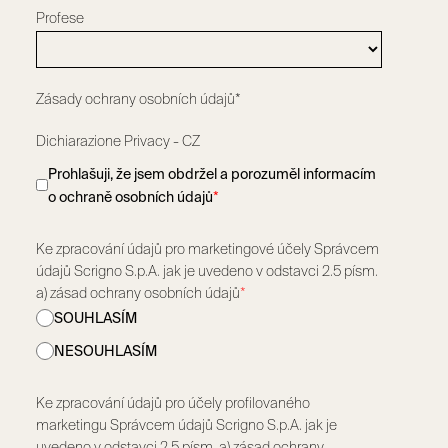
Profese
Zásady ochrany osobních údajů*
Dichiarazione Privacy - CZ
Prohlašuji, že jsem obdržel a porozuměl informacím
o ochraně osobních údajů
*
Ke zpracování údajů pro marketingové účely Správcem
údajů Scrigno S.p.A. jak je uvedeno v odstavci 2.5 písm.
a) zásad ochrany osobních údajů
*
SOUHLASÍM
NESOUHLASÍM
Ke zpracování údajů pro účely profilovaného
marketingu Správcem údajů Scrigno S.p.A. jak je
uvedeno v odstavci 2.5 písm. a) zásad ochrany