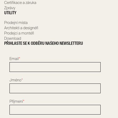
Certifikace a záruka
Zprávy
UTILITY
Prodejní místa
Architekti a designéři
Prodejci a montéři
Download
PŘIHLASTE SE K ODBĚRU NAŠEHO NEWSLETTERU
Email
*
Jméno
*
Příjmení
*