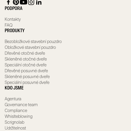
PODPORA
Kontakty
FAQ
PRODUKTY
Bezobložkové stavební pouzdro
Obložkové stavební pouzdro
Dřevěné otočné dveře
Skleněné otočné dveře
Speciální otočné dveře
Dřevěné posuvné dveře
Skleněné posuvné dveře
Speciální posuvné dveře
KDO JSME
Agentura
Governance team
Compliance
Whislteblowing
Scrignolab
Udržitelnost