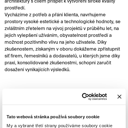
architektury s cílem přispět k vytvoření široké kvality
prostředí.
Vycházíme z potřeb a přání klienta, navrhujeme
prostory vysoké estetické a technologické hodnoty, se
zvláštním zřetelem na vývoj projektů v průběhu let, na
jejich vylepšení užíváním, obyvatelnost prostředí a
možnost pozitivního vlivu na jeho uživatele. Díky
zkušenostem, získaným v oboru dokážeme zpřístupnit
síť firem, řemeslníků a dodavatelů, u kterých jsme díky
praxi, konsolidované zkušenostmi, schopni zaručit
dosažení vynikajících výsledků.
Vai ai progetti
Tato webová stránka používá soubory cookie
Byt městská část Trieste
My a vybrané třetí strany používáme soubory cookie