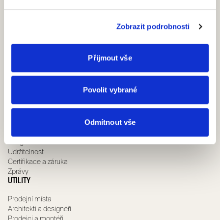
Bezobložkové stavební pouzdro
Obložkové stavební pouzdro
Dřevěné otočné dveře
Zobrazit podrobnosti
Skleněné otočné dveře
Speciální otočné dveře
Dřevěné posuvné dveře
Přijmout vše
Skleněné posuvné dveře
Speciální posuvné dveře
KDO JSME
Povolit vybrané
Agentura
Governance team
Odmítnout vše
Compliance
Whislteblowing
Scrignolab
Udržitelnost
Certifikace a záruka
Zprávy
UTILITY
Prodejní místa
Architekti a designéři
Prodejci a montéři