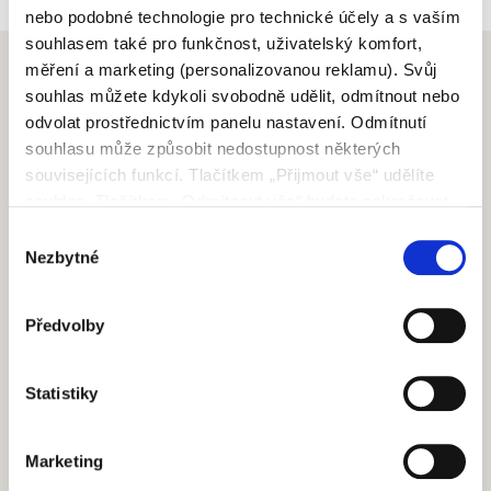
nebo podobné technologie pro technické účely a s vaším
souhlasem také pro funkčnost, uživatelský komfort,
měření a marketing (personalizovanou reklamu). Svůj
souhlas můžete kdykoli svobodně udělit, odmítnout nebo
odvolat prostřednictvím panelu nastavení. Odmítnutí
souhlasu může způsobit nedostupnost některých
SCRIGNO S.P.A.
souvisejících funkcí. Tlačítkem „Přijmout vše“ udělíte
souhlas. Tlačítkem „Odmítnout vše“ budete pokračovat
S. Ermete di Santarcangelo di Romagna
bez udělení souhlasu. Přečtěte si celé znění Zásad
Výběr
via Casale, 975 47822 – (RN) Italia
používání souborů cookie.
Nezbytné
souhlasu
+39 0541 757711
infoscrigno@scrignogroup.com
SLEDUJTE NÁS
Předvolby
PODPORA
Statistiky
Kontakty
FAQ
Marketing
PRODUKTY