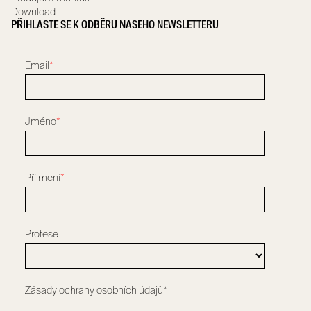
Download
PŘIHLASTE SE K ODBĚRU NAŠEHO NEWSLETTERU
Email
*
Jméno
*
Příjmení
*
Profese
Zásady ochrany osobních údajů*