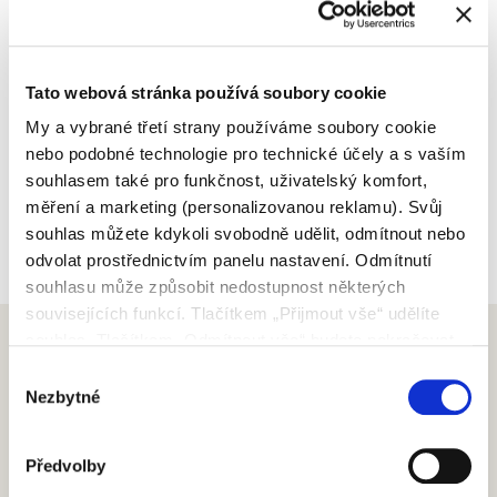
Tato webová stránka používá soubory cookie
My a vybrané třetí strany používáme soubory cookie
nebo podobné technologie pro technické účely a s vaším
souhlasem také pro funkčnost, uživatelský komfort,
měření a marketing (personalizovanou reklamu). Svůj
souhlas můžete kdykoli svobodně udělit, odmítnout nebo
odvolat prostřednictvím panelu nastavení. Odmítnutí
souhlasu může způsobit nedostupnost některých
souvisejících funkcí. Tlačítkem „Přijmout vše“ udělíte
souhlas. Tlačítkem „Odmítnout vše“ budete pokračovat
bez udělení souhlasu. Přečtěte si celé znění Zásad
Výběr
používání souborů cookie.
Nezbytné
souhlasu
SCRIGNO S.P.A.
Předvolby
S. Ermete di Santarcangelo di Romagna