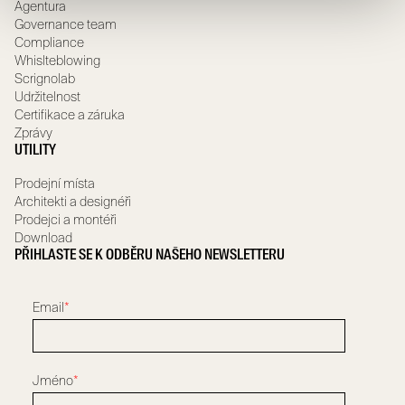
Agentura
Governance team
Compliance
Whislteblowing
Scrignolab
Udržitelnost
Certifikace a záruka
Zprávy
UTILITY
Prodejní místa
Architekti a designéři
Prodejci a montéři
Download
PŘIHLASTE SE K ODBĚRU NAŠEHO NEWSLETTERU
Email
*
Jméno
*