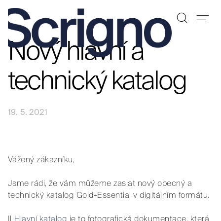
Nový hlavní a
Přeskočit
na
obsah
technický katalog
19. 5. 2021
Vážený zákazníku,
Jsme rádi, že vám můžeme zaslat nový obecný a
technický katalog Gold-Essential v digitálním formátu.
Il
Hlavní katalog
je to fotografická dokumentace, která