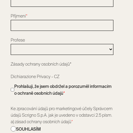
Příjmení
*
Profese
Zásady ochrany osobních údajů*
Dichiarazione Privacy - CZ
Prohlašuji, že jsem obdržel a porozuměl informacím
o ochraně osobních údajů
*
Ke zpracování údajů pro marketingové účely Správcem
údajů Scrigno S.p.A. jak je uvedeno v odstavci 2.5 písm.
a) zásad ochrany osobních údajů
*
SOUHLASÍM