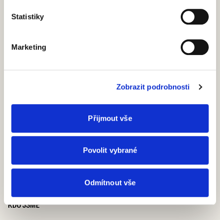
via Casale, 975 47822 – (RN) Italia
Statistiky
+39 0541 757711
infoscrigno@scrignogroup.com
SLEDUJTE NÁS
Marketing
PODPORA
Zobrazit podrobnosti
Kontakty
FAQ
PRODUKTY
Přijmout vše
Bezobložkové stavební pouzdro
Obložkové stavební pouzdro
Dřevěné otočné dveře
Povolit vybrané
Skleněné otočné dveře
Speciální otočné dveře
Dřevěné posuvné dveře
Odmítnout vše
Skleněné posuvné dveře
Speciální posuvné dveře
KDO JSME