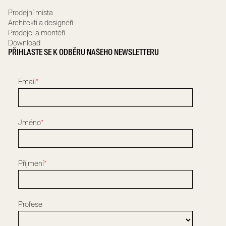
Prodejní místa
Architekti a designéři
Prodejci a montéři
Download
PŘIHLASTE SE K ODBĚRU NAŠEHO NEWSLETTERU
Email
*
Jméno
*
Příjmení
*
Profese