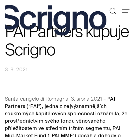
PAI Partners kupuje
Přeskočit
na
obsah
Scrigno
3. 8. 2021
Santarcangelo di Romagna, 3. srpna 2021 –
PAI
Partners (“PAI“), jedna z nejvýznamnějších
soukromých kapitálových společností oznámila, že
prostřednictvím svého fondu věnovaného
příležitostem ve středním tržním segmentu, PAI
Mid-Market Fund („PAI MMF“) dosáhla dohody o