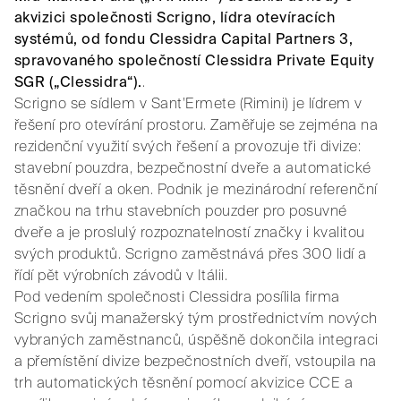
akvizici společnosti Scrigno, lídra otevíracích
systémů, od fondu Clessidra Capital Partners 3,
spravovaného společností Clessidra Private Equity
SGR („Clessidra“).
.
Scrigno se sídlem v Sant'Ermete (Rimini) je lídrem v
řešení pro otevírání prostoru. Zaměřuje se zejména na
rezidenční využití svých řešení a provozuje tři divize:
stavební pouzdra, bezpečnostní dveře a automatické
těsnění dveří a oken. Podnik je mezinárodní referenční
značkou na trhu stavebních pouzder pro posuvné
dveře a je proslulý rozpoznatelností značky i kvalitou
svých produktů. Scrigno zaměstnává přes 300 lidí a
řídí pět výrobních závodů v Itálii.
Pod vedením společnosti Clessidra posílila firma
Scrigno svůj manažerský tým prostřednictvím nových
vybraných zaměstnanců, úspěšně dokončila integraci
a přemístění divize bezpečnostních dveří, vstoupila na
trh automatických těsnění pomocí akvizice CCE a