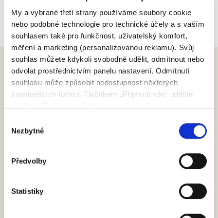
My a vybrané třetí strany používáme soubory cookie
nebo podobné technologie pro technické účely a s vaším
souhlasem také pro funkčnost, uživatelský komfort,
měření a marketing (personalizovanou reklamu). Svůj
souhlas můžete kdykoli svobodně udělit, odmítnout nebo
odvolat prostřednictvím panelu nastavení. Odmítnutí
souhlasu může způsobit nedostupnost některých
souvisejících funkcí. Tlačítkem „Přijmout vše“ udělíte
souhlas. Tlačítkem „Odmítnout vše“ budete pokračovat
SCRIGNO S.P.A.
bez udělení souhlasu. Přečtěte si celé znění Zásad
Výběr
S. Ermete di Santarcangelo di Romagna
používání souborů cookie.
Nezbytné
souhlasu
via Casale, 975 47822 – (RN) Italia
+39 0541 757711
Předvolby
infoscrigno@scrignogroup.com
SLEDUJTE NÁS
Statistiky
PODPORA