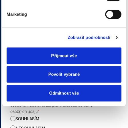
Zásady ochrany osobních údajů*
Marketing
Dichiarazione Privacy - CZ
Prohlašuji, že jsem obdržel a porozuměl informacím
o ochraně osobních údajů
*
Zobrazit podrobnosti
Ke zpracování údajů pro marketingové účely Správcem
údajů Scrigno S.p.A. jak je uvedeno v odstavci 2.5 písm.
Přijmout vše
a) zásad ochrany osobních údajů
*
SOUHLASÍM
Povolit vybrané
NESOUHLASÍM
Ke zpracování údajů pro účely profilovaného
Odmítnout vše
marketingu Správcem údajů Scrigno S.p.A. jak je
uvedeno v odstavci 2.5 písm. a) zásad ochrany
osobních údajů
*
SOUHLASÍM