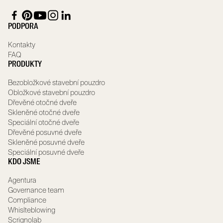
PODPORA
Kontakty
FAQ
PRODUKTY
Bezobložkové stavební pouzdro
Obložkové stavební pouzdro
Dřevěné otočné dveře
Skleněné otočné dveře
Speciální otočné dveře
Dřevěné posuvné dveře
Skleněné posuvné dveře
Speciální posuvné dveře
KDO JSME
Agentura
Governance team
Compliance
Whislteblowing
Scrignolab