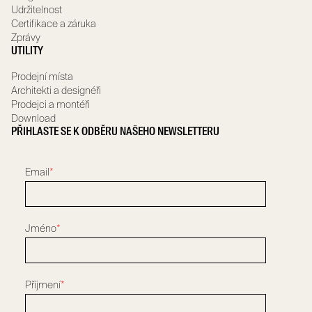
Udržitelnost
Certifikace a záruka
Zprávy
UTILITY
Prodejní místa
Architekti a designéři
Prodejci a montéři
Download
PŘIHLASTE SE K ODBĚRU NAŠEHO NEWSLETTERU
Email
*
Jméno
*
Příjmení
*