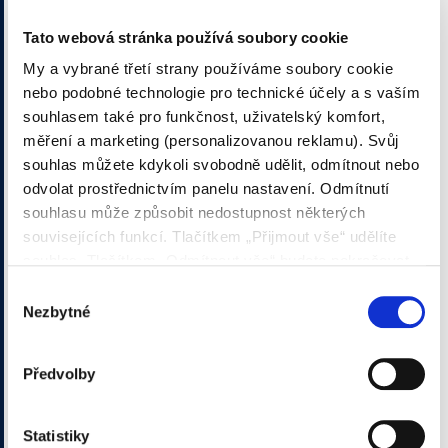
Stát
*
Tato webová stránka používá soubory cookie
My a vybrané třetí strany používáme soubory cookie
nebo podobné technologie pro technické účely a s vaším
Jazyk
*
souhlasem také pro funkčnost, uživatelský komfort,
měření a marketing (personalizovanou reklamu). Svůj
souhlas můžete kdykoli svobodně udělit, odmítnout nebo
Produkt
*
odvolat prostřednictvím panelu nastavení. Odmítnutí
souhlasu může způsobit nedostupnost některých
souvisejících funkcí. Tlačítkem „Přijmout vše“ udělíte
Zpráva
*
souhlas. Tlačítkem „Odmítnout vše“ budete pokračovat
bez udělení souhlasu. Přečtěte si celé znění Zásad
Výběr
používání souborů cookie.
Nezbytné
souhlasu
Předvolby
Statistiky