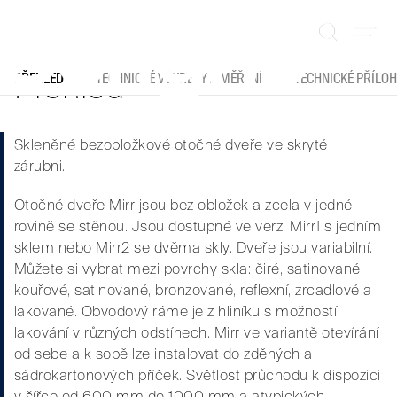
rovnováhu mezi stylem a robustností. Dodávají
Přeskočit
průchod světlu a zvuku, abyste si mohli lépe
na
vychutnat prostředí kolem vás. Prémiové
obsah
řešení s čistým designem, rafinované a
Přehled
PŘEHLED
TECHNICKÉ VÝKRESY A MĚŘENÍ
TECHNICKÉ PŘÍLO
minimalistické, mimořádně všestranné,
dostupné v různých povrchových úpravách a
Skleněné bezobložkové otočné dveře ve skryté
barvách.
zárubni.
Otočné dveře Mirr jsou bez obložek a zcela v jedné
rovině se stěnou. Jsou dostupné ve verzi Mirr1 s jedním
sklem nebo Mirr2 se dvěma skly. Dveře jsou variabilní.
Můžete si vybrat mezi povrchy skla: čiré, satinované,
kouřové, satinované, bronzované, reflexní, zrcadlové a
lakované. Obvodový ráme je z hliníku s možností
lakování v různých odstínech. Mirr ve variantě otevírání
od sebe a k sobě lze instalovat do zděných a
sádrokartonových příček. Světlost průchodu k dispozici
v šířce od 600 mm do 1000 mm a atypických