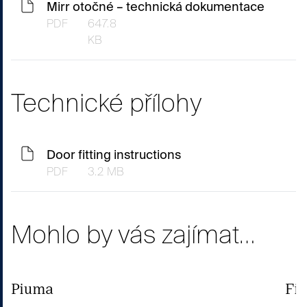
Mirr otočné – technická dokumentace
PDF
647.8
KB
Technické přílohy
Door fitting instructions
PDF
3.2 MB
Mohlo by vás zajímat…
Piuma
Fil