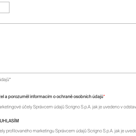
údajů*
ržel a porozuměl informacím o ochraně osobních údajů
*
rketingové účely Správcem údajů Scrigno S.p.A. jak je uvedeno v odstav
UHLASÍM
ely profilovaného marketingu Správcem údajů Scrigno S.p.A. jak je uvede