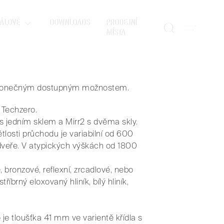
ra Scrigno. Jsou navrženy
funkčností a technickou
ÁLOVÉ
DOWNLOADS
PRODEJNÍ
MÍSTA
o domova. Prémiové řešení s
, neboť jsou dostupné v
tvoří váš interiér.
nekonečným dostupným možnostem.
 Techzero.
a s jedním sklem a Mirr2 s dvěma skly.
tlosti průchodu je variabilní od 600
veře. V atypických výškách od 1800
 bronzové, reflexní, zrcadlové, nebo
brný eloxovaný hliník, bílý hliník,
je tloušťka 41 mm ve varientě křídla s