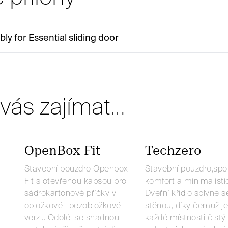
ly for Essential sliding door
vás zajímat…
OpenBox Fit
Techzero
Stavební pouzdro Openbox
Stavební pouzdro,spoj
Fit s otevřenou kapsou pro
komfort a minimalistic
sádrokartonové příčky v
Dveřní křídlo splyne s
obložkové i bezobložkové
stěnou, díky čemuž je
verzi.. Odolé, se snadnou
každé místnosti čistý