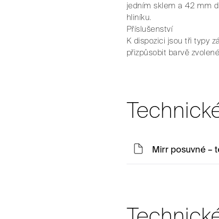
jedním sklem a 42 mm dvě
hliníku.
Příslušenství
K dispozici jsou tři ty
přizpůsobit barvě zvolené
Technické
Mirr posuvné –
Technické