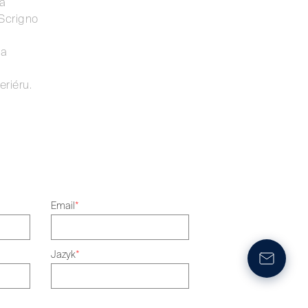
 a
 Scrigno
 a
riéru.
Email
*
Jazyk
*