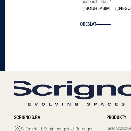
osobních údajů
*
SOUHLASÍM
NESO
ODESLAT
SCRIGNO S.P.A.
PRODUKTY
Bezobložkové
S. Ermete di Santarcangelo di Romagna