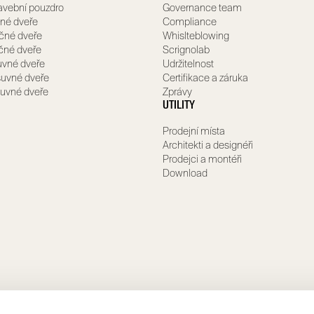
avební pouzdro
Governance team
né dveře
Compliance
čné dveře
Whislteblowing
očné dveře
Scrignolab
uvné dveře
Udržitelnost
uvné dveře
Certifikace a záruka
suvné dveře
Zprávy
UTILITY
Prodejní místa
Architekti a designéři
Prodejci a montéři
Download