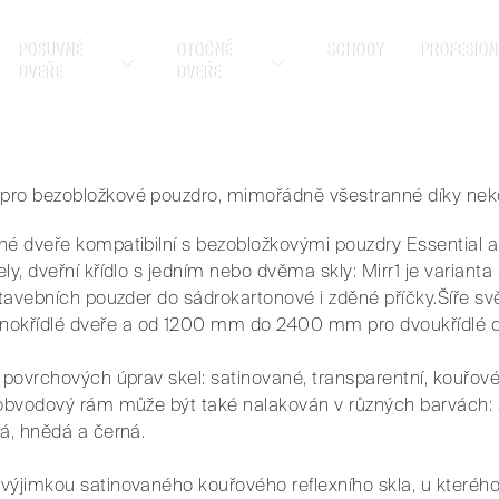
né posuvné dveře zpro bezobložková pouzd
u kombinaci síly a elegance, přechod mezi 
POSUVNÉ
OTOČNÉ
SCHODY
PROFESION
DVEŘE
DVEŘE
i vychutnat skvělý pocit z interiéru vašeh
é a minimalistické, mimořádně všestranné
h a barvách. Sofistikované řešení, které do
 pro bezobložkové pouzdro, mimořádně všestranné díky 
né dveře kompatibilní s bezobložkovými pouzdry Essential a
ly, dveřní křídlo s jedním nebo dvěma skly: Mirr1 je variant
stavebních pouzder do sádrokartonové i zděné příčky.Šíře svě
okřídlé dveře a od 1200 mm do 2400 mm pro dvoukřídlé d
 povrchových úprav skel: satinované, transparentní, kouřové,
obvodový rám může být také nalakován v různých barvách: stří
vá, hnědá a černá.
výjimkou satinovaného kouřového reflexního skla, u kterého 