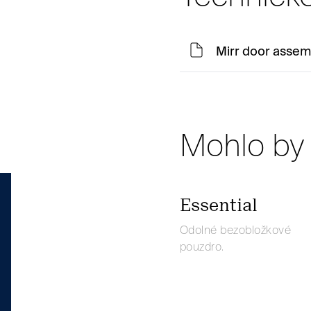
Mirr door assemb
Mohlo by 
Essential
Odolné bezobložkové
pouzdro.