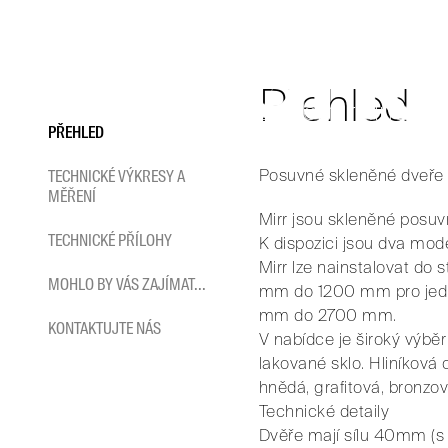
Přeskočit
Mirr jsou nádherné skleně
na
tak, aby vytvořily dokonalo
obsah
kvalitou tak, abyste si mohl
Přehled
čistým designem, rafinovan
PŘEHLED
různých povrchových úpravác
Posuvné skleněné dveře
TECHNICKÉ VÝKRESY A
HOME
/
POSUVNÉ SYSTÉMY
/
MIRR POSUVNÉ
MĚŘENÍ
Mirr jsou skleněné posuv
K dispozici jsou dva mode
TECHNICKÉ PŘÍLOHY
Mirr lze nainstalovat do 
MOHLO BY VÁS ZAJÍMAT...
mm do 1200 mm pro jedn
mm do 2700 mm.
KONTAKTUJTE NÁS
V nabídce je široký výběr
lakované sklo. Hliníková 
hnědá, grafitová, bronzo
Technické detaily
Dvěře mají sílu 40mm (s 