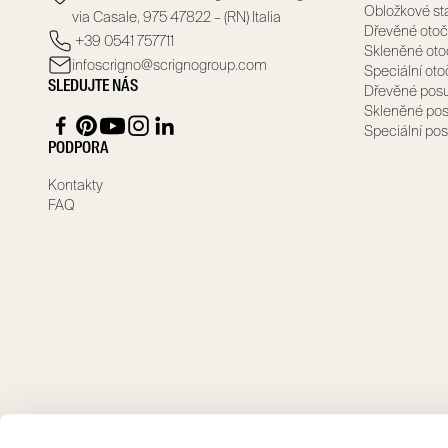
Obložkové st
via Casale, 975 47822 – (RN) Italia
Dřevěné otoč
+39 0541 757711
Skleněné oto
infoscrigno@scrignogroup.com
Speciální ot
SLEDUJTE NÁS
Dřevěné pos
Skleněné pos
Speciální po
PODPORA
Kontakty
FAQ