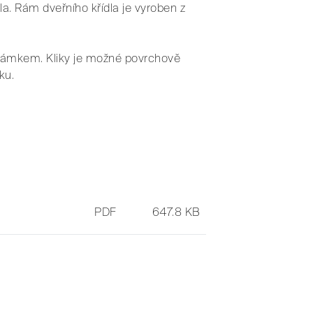
a. Rám dveřního křídla je vyroben z
 zámkem. Kliky je možné povrchově
ku.
PDF
647.8 KB