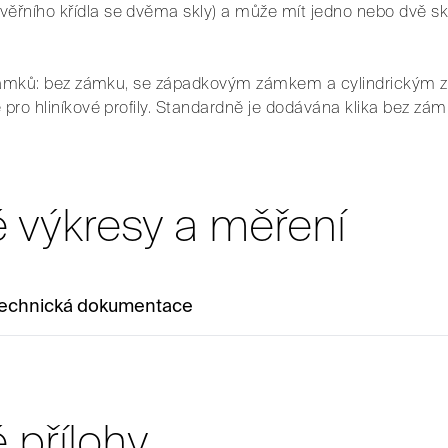
řního křídla se dvěma skly) a může mít jedno nebo dvě skl
py zámků: bez zámku, se západkovým zámkem a cylindrickým
 pro hliníkové profily. Standardně je dodávána klika bez zám
 výkresy a měření
 technická dokumentace
 přílohy