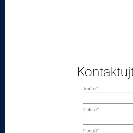
Kontaktuj
Jméno
*
Profese
*
Produkt
*