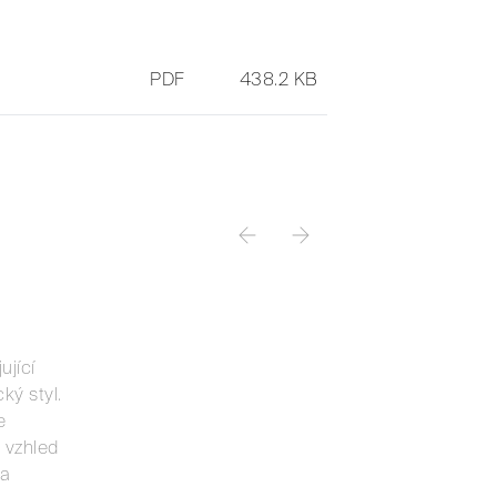
PDF
438.2 KB
ující
ký styl.
e
 vzhled
 a