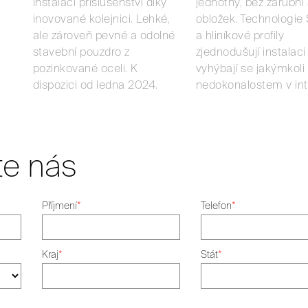
instalací příslušenství díky
jednotný, bez zárubní
inovované kolejnici. Lehké,
obložek. Technologie
ale zároveň pevné a odolné
a hliníkové profily
stavební pouzdro z
zjednodušují instalaci
pozinkované oceli. K
vyhýbají se jakýmkoli
dispozici od ledna 2024.
nedokonalostem v inte
te nás
Příjmení
*
Telefon
*
Kraj
*
Stát
*