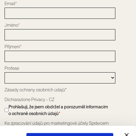
Email
*
Jméno
*
Příjmení
*
Profese
Zásady ochrany osobních údajů*
Dichiarazione Privacy - CZ
Prohlašuji, že jsem obdržel a porozuměl informacím
o ochraně osobních údajů
*
Ke zpracování údajů pro marketingové účely Správcem
údajů Scrigno S.p.A. jak je uvedeno v odstavci 2.5 písm. a)