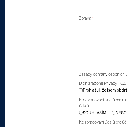
Zpráva
*
Zásady ochrany osobních 
Dichiarazione Privacy - CZ
Prohlašuji, že jsem obd
Ke zpracování údajů pro ma
údajů
*
SOUHLASÍM
NESO
Ke zpracování údajů pro úč