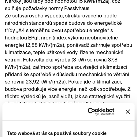
Nároky jsou tedy pod hodnotou 15 kWh/(m2a), což
splňuje požadavky normy Passivhaus.
Ze softwarového výpočtu, strukturovaného podle
národních standardů spadá budova do energetické
třídy „A4 s téměř nulovou spotřebou energie“ s
hodnotou EPgl, nren (index výkonu neobnovitelné
energie) 12,88 kWh/(m2a), poněvadž zahrnuje spotřebu
klimatizace, teplé užitkové vody, řízené mechanické
větrání. Fotovoltaická výroba (3 kW) se rovná 37,8
kWh/(m2a), zatímco spotřeba související s klimatizací
přidaná ke spotřebě v důsledku mechanického větrání
se rovná 23,92 kWh/(m2a). Pokud jde o klimatizaci,
budova produkuje více energie, než kolik spotřebuje. Z
těchto výsledků je jasně vidět, jak se strategické využití
různých konstrukčních systémů a odklon od
standardizovaných procesů může ukázat jako funkční
návrh rekonstrukce budov městského celku s vysoce
energetickou účinností.
Tato webová stránka používá soubory cookie