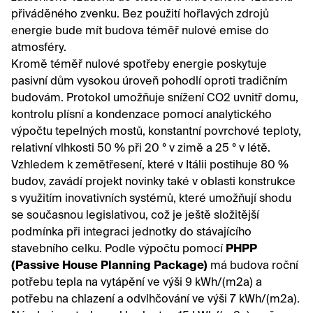
přiváděného zvenku. Bez použití hořlavých zdrojů
energie bude mít budova téměř nulové emise do
atmosféry.
Kromě téměř nulové spotřeby energie poskytuje
pasivní dům vysokou úroveň pohodlí oproti tradičním
budovám. Protokol umožňuje snížení CO2 uvnitř domu,
kontrolu plísní a kondenzace pomocí analytického
výpočtu tepelných mostů, konstantní povrchové teploty,
relativní vlhkosti 50 % při 20 ° v zimě a 25 ° v létě.
Vzhledem k zemětřesení, které v Itálii postihuje 80 %
budov, zavádí projekt novinky také v oblasti konstrukce
s využitím inovativních systémů, které umožňují shodu
se současnou legislativou, což je ještě složitější
podmínka při integraci jednotky do stávajícího
stavebního celku. Podle výpočtu pomocí
PHPP
(Passive House Planning Package)
má budova roční
potřebu tepla na vytápění ve výši 9 kWh/(m2a) a
potřebu na chlazení a odvlhčování ve výši 7 kWh/(m2a).