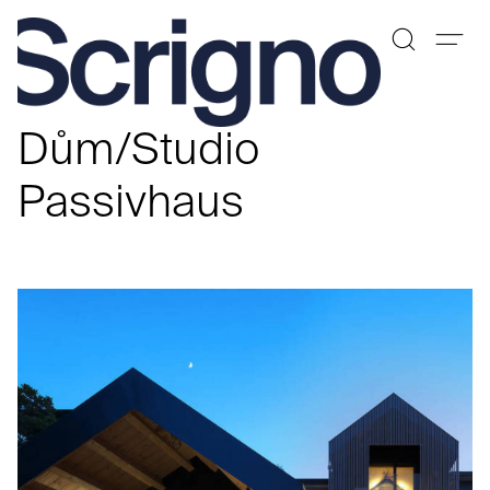
Přeskočit
na
Dům/Studio
obsah
Passivhaus