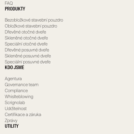
FAQ
PRODUKTY
Bezobložkové stavební pouzdro
Obložkové stavební pouzdro
Dřevěné otočné dveře
Skleněné otočné dveře
Speciální otočné dveře
Dřevěné posuvné dveře
Skleněné posuvné dveře
Speciální posuvné dveře
KDO JSME
Agentura
Governance team
Compliance
Whislteblowing
Scrignolab
Udržitelnost
Certifikace a záruka
Zprávy
UTILITY