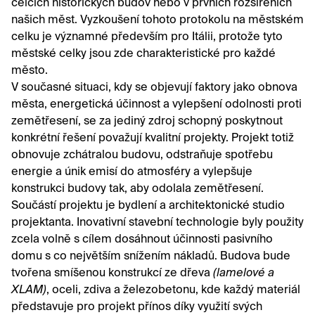
celcích historických budov nebo v prvních rozšířeních
našich měst. Vyzkoušení tohoto protokolu na městském
celku je významné především pro Itálii, protože tyto
městské celky jsou zde charakteristické pro každé
město.
V současné situaci, kdy se objevují faktory jako obnova
města, energetická účinnost a vylepšení odolnosti proti
zemětřesení, se za jediný zdroj schopný poskytnout
konkrétní řešení považují kvalitní projekty. Projekt totiž
obnovuje zchátralou budovu, odstraňuje spotřebu
energie a únik emisí do atmosféry a vylepšuje
konstrukci budovy tak, aby odolala zemětřesení.
Součástí projektu je bydlení a architektonické studio
projektanta. Inovativní stavební technologie byly použity
zcela volně s cílem dosáhnout účinnosti pasivního
domu s co největším snížením nákladů. Budova bude
tvořena smíšenou konstrukcí ze dřeva
(lamelové a
XLAM)
, oceli, zdiva a železobetonu, kde každý materiál
představuje pro projekt přínos díky využití svých