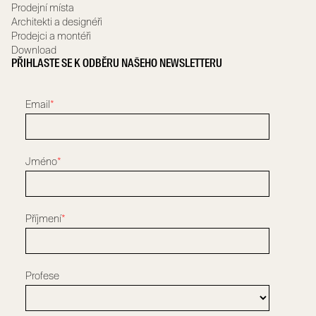
Prodejní místa
Architekti a designéři
Prodejci a montéři
Download
PŘIHLASTE SE K ODBĚRU NAŠEHO NEWSLETTERU
Email
*
Jméno
*
Příjmení
*
Profese