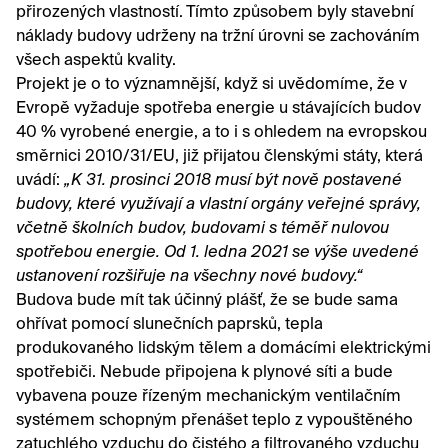
přirozených vlastností. Tímto způsobem byly stavební
náklady budovy udrženy na tržní úrovni se zachováním
všech aspektů kvality.
Projekt je o to významnější, když si uvědomíme, že v
Evropě vyžaduje spotřeba energie u stávajících budov
40 % vyrobené energie, a to i s ohledem na evropskou
směrnici 2010/31/EU, již přijatou členskými státy, která
uvádí:
„K 31. prosinci 2018 musí být nově postavené
budovy, které využívají a vlastní orgány veřejné správy,
včetně školních budov, budovami s téměř nulovou
spotřebou energie. Od 1. ledna 2021 se výše uvedené
ustanovení rozšiřuje na všechny nové budovy.“
Budova bude mít tak účinný plášť, že se bude sama
ohřívat pomocí slunečních paprsků, tepla
produkovaného lidským tělem a domácími elektrickými
spotřebiči. Nebude připojena k plynové síti a bude
vybavena pouze řízeným mechanickým ventilačním
systémem schopným přenášet teplo z vypouštěného
zatuchlého vzduchu do čistého a filtrovaného vzduchu