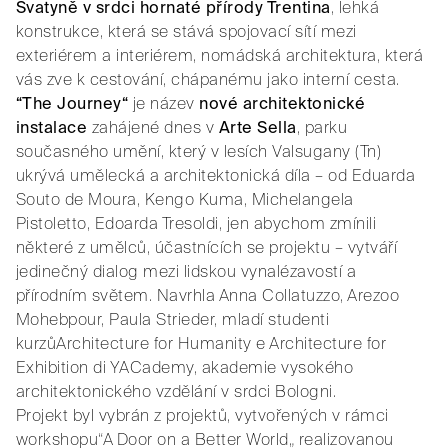
Svatyně v srdci hornaté přírody Trentina
, lehká
konstrukce, která se stává spojovací sítí mezi
exteriérem a interiérem, nomádská architektura, která
vás zve k cestování, chápanému jako interní cesta.
“The Journey“
je název
nové architektonické
instalace
zahájené dnes v
Arte Sella
, parku
současného umění, který v lesích Valsugany (Tn)
ukrývá umělecká a architektonická díla – od Eduarda
Souto de Moura, Kengo Kuma, Michelangela
Pistoletto, Edoarda Tresoldi, jen abychom zmínili
některé z umělců, účastnících se projektu – vytváří
jedinečný dialog mezi lidskou vynalézavostí a
přírodním světem. Navrhla Anna Collatuzzo, Arezoo
Mohebpour, Paula Strieder, mladí studenti
kurzůArchitecture for Humanity e Architecture for
Exhibition di YACademy, akademie vysokého
architektonického vzdělání v srdci Bologni.
Projekt byl vybrán z projektů, vytvořených v rámci
workshopu“A Door on a Better World„ realizovanou