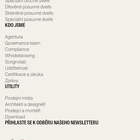
Speciální otočné dveře
Dřevěné posuvné dveře
Skleněné posuvné dveře
Speciální posuvné dveře
KDO JSME
Agentura
Governance team
Compliance
Whislteblowing
Scrignolab
Udržitelnost
Certifikace a záruka
Zprávy
UTILITY
Prodejní místa
Architekti a designéři
Prodejci a montéři
Download
PŘIHLASTE SE K ODBĚRU NAŠEHO NEWSLETTERU