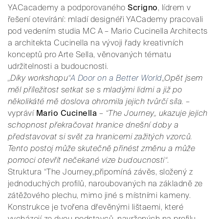
YACacademy a podporovaného
Scrigno
, lídrem v
řešení otevírání: mladí designéři YACademy pracovali
pod vedením studia MC A – Mario Cucinella Architects
a architekta Cucinella na vývoji řady kreativních
konceptů pro Arte Sella, věnovaných tématu
udržitelnosti a budoucnosti.
„Díky workshopu“
A Door on a Better World
„Opět jsem
měl příležitost setkat se s mladými lidmi a již po
několikáté mě doslova ohromila jejich tvůrčí síla.
–
vypráví
Mario Cucinella
–
“The Journey„ ukazuje jejich
schopnost překračovat hranice dnešní doby a
představovat si svět za hranicemi zažitých vzorců.
Tento postoj může skutečně přinést změnu a může
pomoci otevřít nečekané vize budoucnosti“
.
Struktura “The Journey„připomíná závěs, složený z
jednoduchých profilů, naroubovaných na základně ze
zátěžového plechu, mimo jiné s místními kameny.
Konstrukce je tvořena dřevěnými lištaemi, které
vycházejí ze dvou podstavců, navržených na profilu