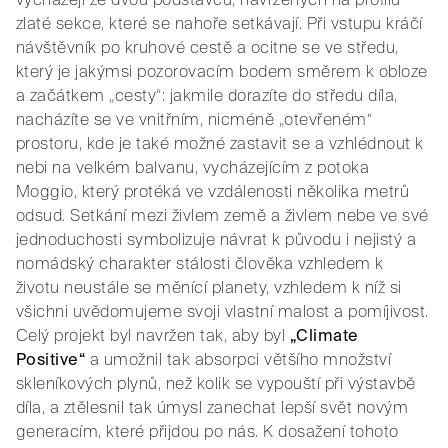
zlaté sekce, které se nahoře setkávají. Při vstupu kráčí
návštěvník po kruhové cestě a ocitne se ve středu,
který je jakýmsi pozorovacím bodem směrem k obloze
a začátkem „cesty“: jakmile dorazíte do středu díla,
nacházíte se ve vnitřním, nicméně „otevřeném“
prostoru, kde je také možné zastavit se a vzhlédnout k
nebi na velkém balvanu, vycházejícím z potoka
Moggio, který protéká ve vzdálenosti několika metrů
odsud. Setkání mezi živlem země a živlem nebe ve své
jednoduchosti symbolizuje návrat k původu i nejistý a
nomádský charakter stálosti člověka vzhledem k
životu neustále se měnící planety, vzhledem k níž si
všichni uvědomujeme svoji vlastní malost a pomíjivost.
Celý projekt byl navržen tak, aby byl
„Climate
Positive“
a umožnil tak absorpci většího množství
skleníkových plynů, než kolik se vypouští při výstavbě
díla, a ztělesnil tak úmysl zanechat lepší svět novým
generacím, které přijdou po nás. K dosažení tohoto