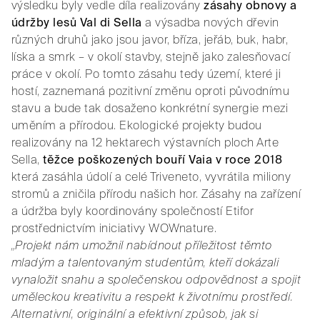
výsledku byly vedle díla realizovány
zásahy obnovy a
údržby lesů Val di Sella
a výsadba nových dřevin
různých druhů jako jsou javor, bříza, jeřáb, buk, habr,
líska a smrk – v okolí stavby, stejně jako zalesňovací
práce v okolí. Po tomto zásahu tedy území, které ji
hostí, zaznemaná pozitivní změnu oproti původnímu
stavu a bude tak dosaženo konkrétní synergie mezi
uměním a přírodou. Ekologické projekty budou
realizovány na 12 hektarech výstavních ploch Arte
Sella,
těžce poškozených bouří Vaia v roce 2018
která zasáhla údolí a celé Triveneto, vyvrátila miliony
stromů a zničila přírodu našich hor. Zásahy na zařízení
a údržba byly koordinovány společností Etifor
prostřednictvím iniciativy WOWnature.
„Projekt nám umožnil nabídnout příležitost těmto
mladým a talentovaným studentům, kteří dokázali
vynaložit snahu a společenskou odpovědnost a spojit
uměleckou kreativitu a respekt k životnímu prostředí.
Alternativní, originální a efektivní způsob, jak si