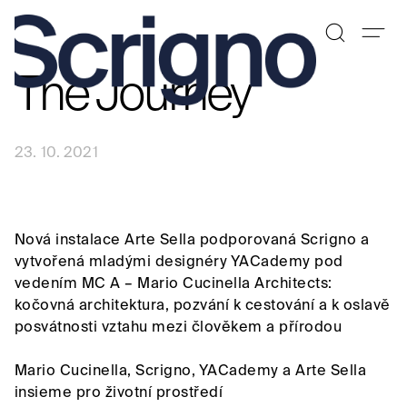
The Journey
Přeskočit
na
obsah
23. 10. 2021
Nová instalace Arte Sella podporovaná Scrigno a
vytvořená mladými designéry YACademy pod
vedením MC A – Mario Cucinella Architects:
kočovná architektura, pozvání k cestování a k oslavě
posvátnosti vztahu mezi člověkem a přírodou
Mario Cucinella, Scrigno, YACademy a Arte Sella
insieme pro životní prostředí