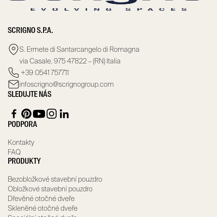
SCRIGNO S.P.A.
S. Ermete di Santarcangelo di Romagna
via Casale, 975 47822 – (RN) Italia
+39 0541 757711
infoscrigno@scrignogroup.com
SLEDUJTE NÁS
PODPORA
Kontakty
FAQ
PRODUKTY
Bezobložkové stavební pouzdro
Obložkové stavební pouzdro
Dřevěné otočné dveře
Skleněné otočné dveře