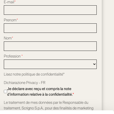
E-mail
*
Prenom
*
Nom
*
Profession
*
Lisez notre
politique de confidentialité*
Dichiarazione Privacy - FR
Je déclare avec reçu et compris la note
d’information relative à la confidentialité.
*
Le traitement de mes données par le Responsable du
traitement, Scrigno S.p.A., pour des finalités de marketing
conformément à l’article 2.5, point a) de la Politique de