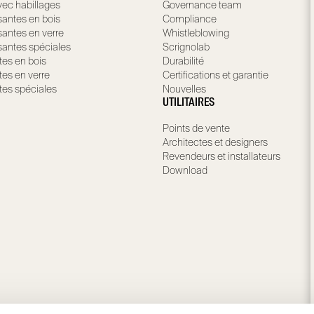
ec habillages
Governance team
santes en bois
Compliance
santes en verre
Whistleblowing
santes spéciales
Scrignolab
tes en bois
Durabilité
tes en verre
Certifications et garantie
tes spéciales
Nouvelles
UTILITAIRES
Points de vente
Architectes et designers
Revendeurs et installateurs
Download