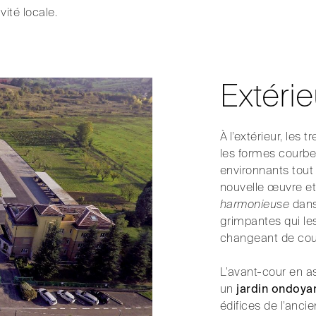
ivité locale.
Extérie
À l’extérieur, les 
les formes courbe
environnants tout
nouvelle œuvre e
harmonieuse
dans 
grimpantes qui le
changeant de coul
L’avant-cour en a
un
jardin ondoya
édifices de l’anc