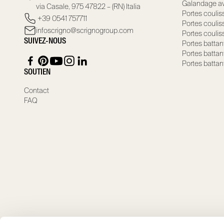
Galandage av
via Casale, 975 47822 – (RN) Italia
Portes coulis
+39 0541 757711
Portes coulis
infoscrigno@scrignogroup.com
Portes coulis
SUIVEZ-NOUS
Portes battan
Portes battan
Portes battan
SOUTIEN
Contact
FAQ