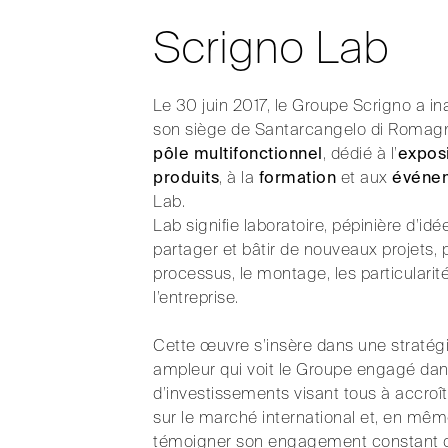
Scrigno Lab
Le 30 juin 2017, le Groupe Scrigno a i
son siège de Santarcangelo di Romag
pôle multifonctionnel
, dédié à l’
exposi
produits
, à la
formation
et aux
événe
Lab.
Lab signifie laboratoire, pépinière d’idée
partager et bâtir de nouveaux projets, 
processus, le montage, les particularit
l’entreprise.
Cette œuvre s’insère dans une stratég
ampleur qui voit le Groupe engagé dan
d’investissements visant tous à accroî
sur le marché international et, en mê
témoigner son engagement constant d