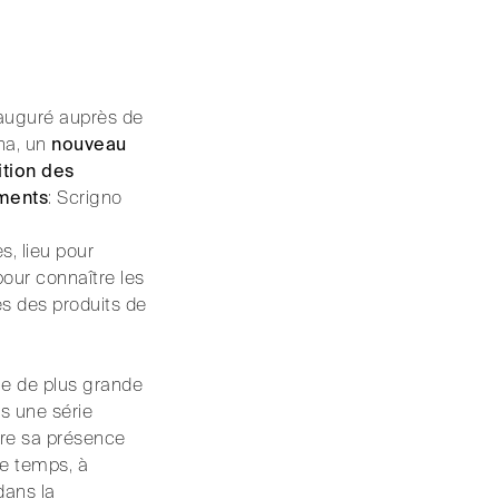
nauguré auprès de
na, un
nouveau
tion des
ments
: Scrigno
s, lieu pour
pour connaître les
és des produits de
ie de plus grande
s une série
tre sa présence
me temps, à
ans la