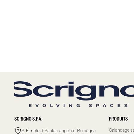
SCRIGNO S.P.A.
PRODUITS
Galandage sa
S. Ermete di Santarcangelo di Romagna