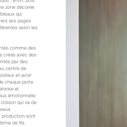
uit ; enfin, pour
a une zone décorée
ableaux qui
ravers ses pages
férentes selon les
ésentés comme des
lots créés avec des
imités par des
 au centre de
isiteur et avoir
 de chaque porte
alorise et
plus émotionnelle
 cloison qui va de
bleaux
e production sont
tème de fils