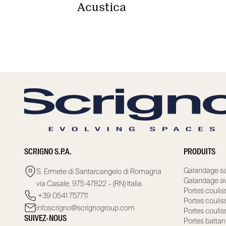
Acustica
SCRIGNO S.P.A.
PRODUITS
Galandage sa
S. Ermete di Santarcangelo di Romagna
Galandage av
via Casale, 975 47822 – (RN) Italia
Portes coulis
+39 0541 757711
Portes coulis
infoscrigno@scrignogroup.com
Portes coulis
SUIVEZ-NOUS
Portes battan