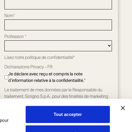
Nom
*
Profession
*
Lisez notre
politique de confidentialité*
Dichiarazione Privacy - FR
Je déclare avec reçu et compris la note
d’information relative à la confidentialité.
*
Le traitement de mes données par le Responsable du
traitement, Scrigno S.p.A., pour des finalités de marketing
conformément à l’article 2.5, point a) de la Politique de
confidentialité
*
Tout accepter
J'ACCEPTE
J'ACCEPTE PAS
 pour
Le traitement de mes données par le Responsable du