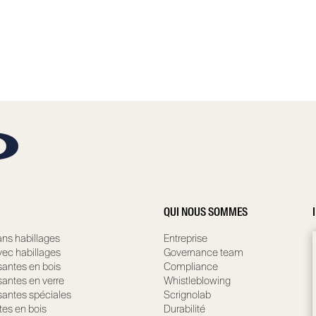
QUI NOUS SOMMES
ns habillages
Entreprise
ec habillages
Governance team
santes en bois
Compliance
santes en verre
Whistleblowing
santes spéciales
Scrignolab
tes en bois
Durabilité