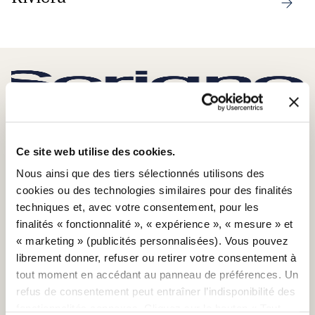
SCRIGNO S.P.A.
Ce site web utilise des cookies.
S. Ermete di Santarcangelo di Romagna
Nous ainsi que des tiers sélectionnés utilisons des
via Casale, 975 47822 – (RN) Italia
cookies ou des technologies similaires pour des finalités
+39 0541 757711
techniques et, avec votre consentement, pour les
infoscrigno@scrignogroup.com
finalités « fonctionnalité », « expérience », « mesure » et
SUIVEZ-NOUS
« marketing » (publicités personnalisées). Vous pouvez
librement donner, refuser ou retirer votre consentement à
SOUTIEN
tout moment en accédant au panneau de préférences. Un
refus de consentement peut entraîner l’indisponibilité des
Contact
fonctionnalités connexes. Cliquez sur le bouton « Tout
FAQ