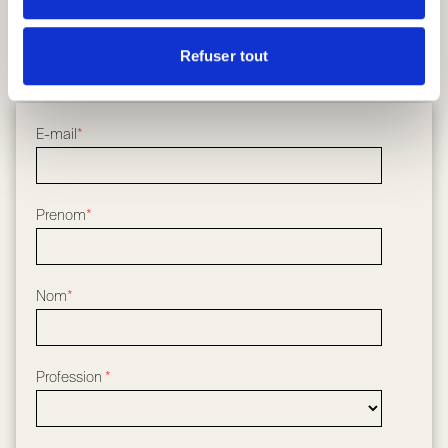
Architectes et designers
Revendeurs et installateurs
Refuser tout
Download
INSCRIVEZ-VOUS À LA LETTRE D’INFORMATIONS
E-mail
*
Prenom
*
Nom
*
Profession
*