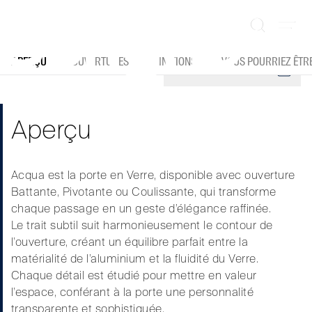
Aller
au
Légèreté et harmonie : la porte qui définit
contenu
l’espace avec élégance.
APERÇU
OUVERTURES
FINITIONS
VOUS POURRIEZ ÊTRE
DOWNLOAD CATALOGUE
Aperçu
Acqua est la porte en Verre, disponible avec ouverture
Battante, Pivotante ou Coulissante, qui transforme
chaque passage en un geste d’élégance raffinée.
Le trait subtil suit harmonieusement le contour de
l’ouverture, créant un équilibre parfait entre la
matérialité de l’aluminium et la fluidité du Verre.
Chaque détail est étudié pour mettre en valeur
l’espace, conférant à la porte une personnalité
transparente et sophistiquée.