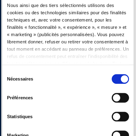
Finitions
Nous ainsi que des tiers sélectionnés utilisons des
cookies ou des technologies similaires pour des finalités
techniques et, avec votre consentement, pour les
finalités « fonctionnalité », « expérience », « mesure » et
Verres
« marketing » (publicités personnalisées). Vous pouvez
librement donner, refuser ou retirer votre consentement à
tout moment en accédant au panneau de préférences. Un
refus de consentement peut entraîner l’indisponibilité des
Vous pourriez être
fonctionnalités connexes. Cliquez sur le bouton « Tout
accepter » pour consentir. Cliquez sur le bouton «
intéressé par…
Sélection
Refuser tout » pour continuer sans accepter. Lire la
Nécessaires
du
Politique d’utilisation des cookies
complète
consentement
Préférences
Flua
Mi
Flua. La porte essentielle pour les espaces
Élég
Statistiques
contemporains.
l’es
Marketing