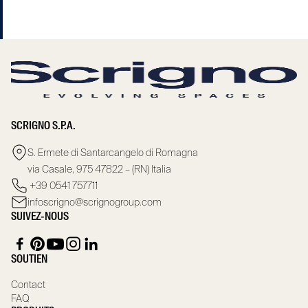
SCRIGNO S.P.A.
S. Ermete di Santarcangelo di Romagna
via Casale, 975 47822 – (RN) Italia
+39 0541 757711
infoscrigno@scrignogroup.com
SUIVEZ-NOUS
SOUTIEN
Contact
FAQ