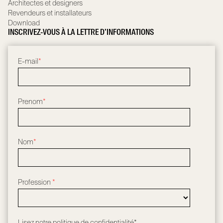
Architectes et designers
Revendeurs et installateurs
Download
INSCRIVEZ-VOUS À LA LETTRE D’INFORMATIONS
E-mail
*
Prenom
*
Nom
*
Profession
*
Lisez notre
politique de confidentialité*