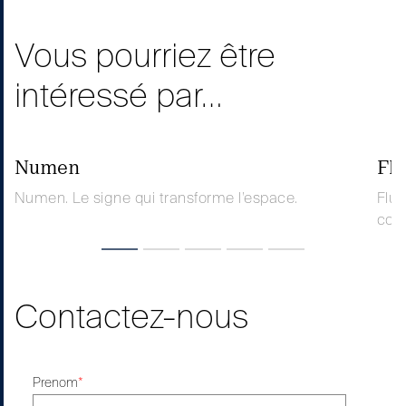
Vous pourriez être
intéressé par…
Numen
Fl
Numen. Le signe qui transforme l’espace.
Flua
con
Contactez-nous
Prenom
*