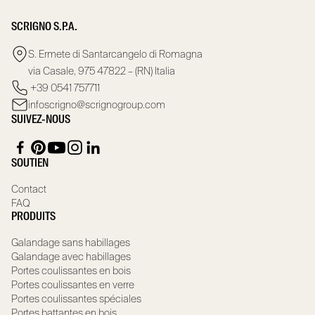
SCRIGNO S.P.A.
S. Ermete di Santarcangelo di Romagna
via Casale, 975 47822 – (RN) Italia
+39 0541 757711
infoscrigno@scrignogroup.com
SUIVEZ-NOUS
SOUTIEN
Contact
FAQ
PRODUITS
Galandage sans habillages
Galandage avec habillages
Portes coulissantes en bois
Portes coulissantes en verre
Portes coulissantes spéciales
Portes battantes en bois