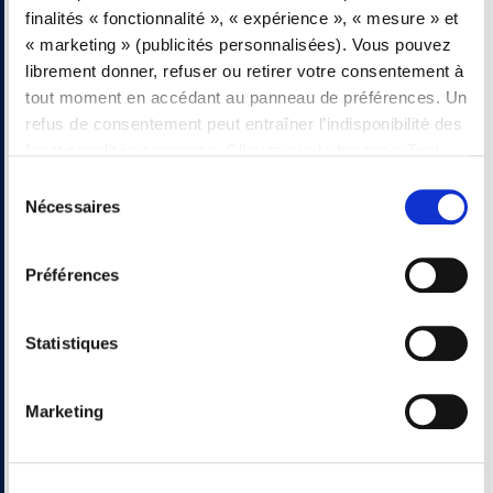
finalités « fonctionnalité », « expérience », « mesure » et
« marketing » (publicités personnalisées). Vous pouvez
librement donner, refuser ou retirer votre consentement à
tout moment en accédant au panneau de préférences. Un
refus de consentement peut entraîner l’indisponibilité des
fonctionnalités connexes. Cliquez sur le bouton « Tout
accepter » pour consentir. Cliquez sur le bouton «
Sélection
Refuser tout » pour continuer sans accepter. Lire la
Nécessaires
du
Politique d’utilisation des cookies
complète
consentement
Préférences
Statistiques
Marketing