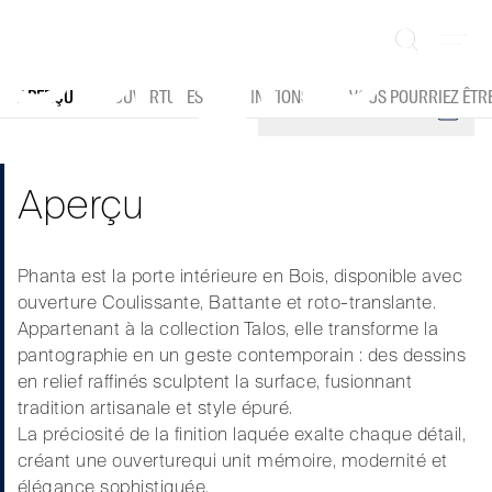
Aller
au
Phanta. L’élégance de la mémoire qui prend
contenu
forme.
APERÇU
OUVERTURES
FINITIONS
VOUS POURRIEZ ÊTRE
DOWNLOAD CATALOGUE
Aperçu
Phanta est la porte intérieure en Bois, disponible avec
ouverture Coulissante, Battante et roto-translante.
Appartenant à la collection Talos, elle transforme la
pantographie en un geste contemporain : des dessins
en relief raffinés sculptent la surface, fusionnant
tradition artisanale et style épuré.
La préciosité de la finition laquée exalte chaque détail,
créant une ouverturequi unit mémoire, modernité et
élégance sophistiquée.