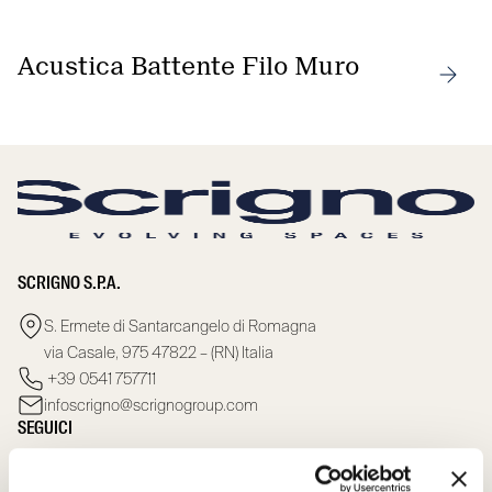
Acustica Battente Filo Muro
SCRIGNO S.P.A.
S. Ermete di Santarcangelo di Romagna
via Casale, 975 47822 – (RN) Italia
+39 0541 757711
infoscrigno@scrignogroup.com
SEGUICI