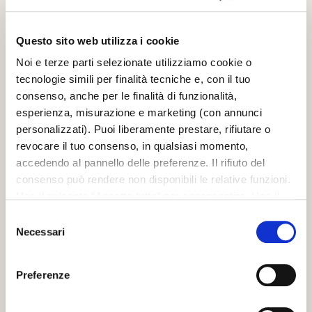
SUPPORTO
Contacts
Questo sito web utilizza i cookie
FAQ
PRODOTTI
Noi e terze parti selezionate utilizziamo cookie o
tecnologie simili per finalità tecniche e, con il tuo
Controtelai per porte scorrevoli filo muro
Controtelai per porte scorrevoli con stipiti
consenso, anche per le finalità di funzionalità,
Porte scorrevoli in legno
esperienza, misurazione e marketing (con annunci
Porte scorrevoli in vetro
personalizzati). Puoi liberamente prestare, rifiutare o
Porte scorrevoli speciali
revocare il tuo consenso, in qualsiasi momento,
Porte battenti in legno
accedendo al pannello delle preferenze. Il rifiuto del
Porte battenti in vetro
Porte battenti speciali
consenso può rendere non disponibili le relative funzioni.
CHI SIAMO
Usa il pulsante “Accetta tutto” per acconsentire. Usa il
pulsante “Rifiuta tutto” per continuare senza accettare.
Selezione
Azienda
Leggi la
Cookie policy
completa
Necessari
Governance team
del
Compliance
consenso
Whistleblowing
Scrignolab
Preferenze
Sostenibilità
Certificazioni e Garanzia