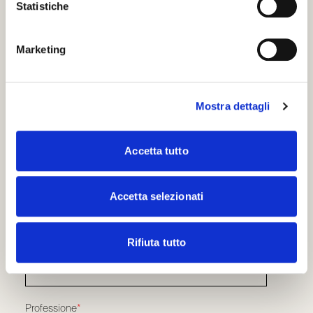
News
Statistiche
UTILITIES
Dove acquistare
Marketing
Architetti e progettisti
Rivenditori e installatori
Download
ISCRIVITI ALLA NOSTRA NEWSLETTER
Mostra dettagli
Email
*
Accetta tutto
Nome
*
Accetta selezionati
Rifiuta tutto
Cognome
*
Professione
*