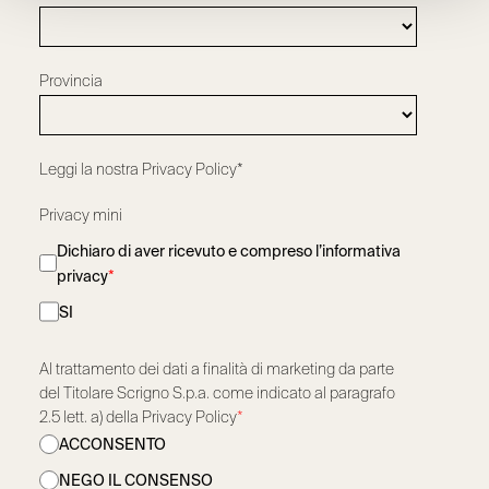
Provincia
Leggi la nostra
Privacy Policy*
Privacy mini
Dichiaro di aver ricevuto e compreso l’informativa
privacy
*
SI
Al trattamento dei dati a finalità di marketing da parte
del Titolare Scrigno S.p.a. come indicato al paragrafo
2.5 lett. a) della Privacy Policy
*
ACCONSENTO
NEGO IL CONSENSO