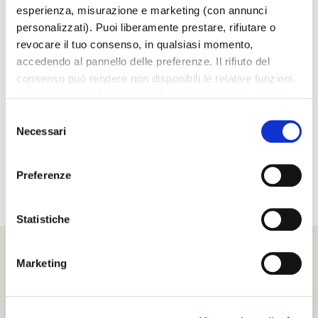
esperienza, misurazione e marketing (con annunci
personalizzati). Puoi liberamente prestare, rifiutare o
Phanta
revocare il tuo consenso, in qualsiasi momento,
accedendo al pannello delle preferenze. Il rifiuto del
consenso può rendere non disponibili le relative funzioni.
Usa il pulsante “Accetta tutto” per acconsentire. Usa il
Riviera
pulsante “Rifiuta tutto” per continuare senza accettare.
Selezione
Leggi la
Cookie policy
completa
Necessari
del
consenso
Vestigia
Preferenze
Statistiche
Marketing
SCRIGNO S.P.A.