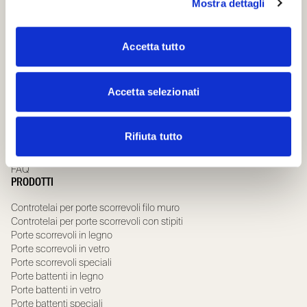
Mostra dettagli
S. Ermete di Santarcangelo di Romagna
via Casale, 975 47822 – (RN) Italia
Accetta tutto
+39 0541 757711
infoscrigno@scrignogroup.com
SEGUICI
Accetta selezionati
SUPPORTO
Rifiuta tutto
Contacts
FAQ
PRODOTTI
Controtelai per porte scorrevoli filo muro
Controtelai per porte scorrevoli con stipiti
Porte scorrevoli in legno
Porte scorrevoli in vetro
Porte scorrevoli speciali
Porte battenti in legno
Porte battenti in vetro
Porte battenti speciali