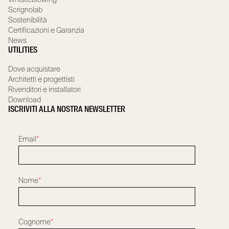
Scrignolab
Sostenibilità
Certificazioni e Garanzia
News
UTILITIES
Dove acquistare
Architetti e progettisti
Rivenditori e installatori
Download
ISCRIVITI ALLA NOSTRA NEWSLETTER
Email
*
Nome
*
Cognome
*