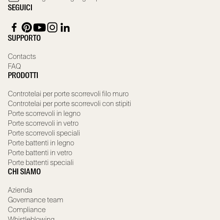
SEGUICI
SUPPORTO
Contacts
FAQ
PRODOTTI
Controtelai per porte scorrevoli filo muro
Controtelai per porte scorrevoli con stipiti
Porte scorrevoli in legno
Porte scorrevoli in vetro
Porte scorrevoli speciali
Porte battenti in legno
Porte battenti in vetro
Porte battenti speciali
CHI SIAMO
Azienda
Governance team
Compliance
Whistleblowing