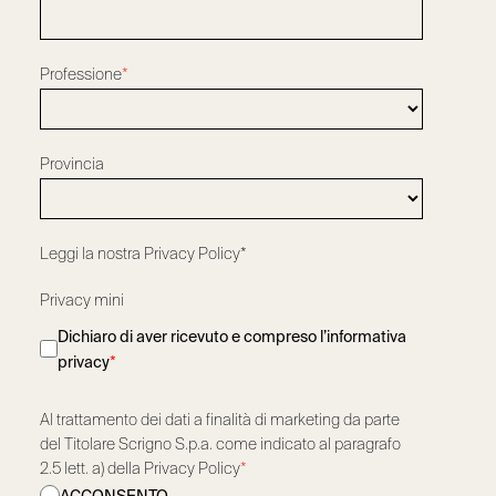
Professione
*
Provincia
Leggi la nostra
Privacy Policy*
Privacy mini
Dichiaro di aver ricevuto e compreso l’informativa
privacy
*
Al trattamento dei dati a finalità di marketing da parte
del Titolare Scrigno S.p.a. come indicato al paragrafo
2.5 lett. a) della Privacy Policy
*
ACCONSENTO