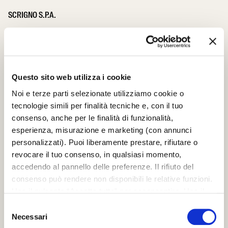
SCRIGNO S.P.A.
S. Ermete di Santarcangelo di Romagna
via Casale, 975 47822 – (RN) Italia
+39 0541 757711
infoscrigno@scrignogroup.com
Questo sito web utilizza i cookie
SEGUICI
Noi e terze parti selezionate utilizziamo cookie o
tecnologie simili per finalità tecniche e, con il tuo
SUPPORTO
consenso, anche per le finalità di funzionalità,
esperienza, misurazione e marketing (con annunci
Contacts
personalizzati). Puoi liberamente prestare, rifiutare o
FAQ
PRODOTTI
revocare il tuo consenso, in qualsiasi momento,
accedendo al pannello delle preferenze. Il rifiuto del
Controtelai per porte scorrevoli filo muro
consenso può rendere non disponibili le relative funzioni.
Controtelai per porte scorrevoli con stipiti
Usa il pulsante “Accetta tutto” per acconsentire. Usa il
Porte scorrevoli in legno
Porte scorrevoli in vetro
pulsante “Rifiuta tutto” per continuare senza accettare.
Selezione
Porte scorrevoli speciali
Leggi la
Cookie policy
completa
Necessari
del
Porte battenti in legno