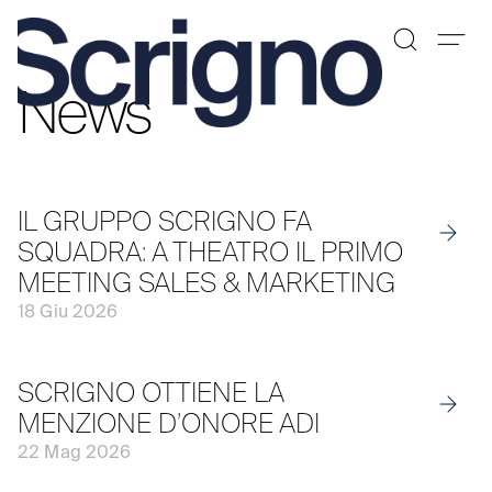
News
Vai
al
contenuto
IL GRUPPO SCRIGNO FA
SQUADRA: A THEATRO IL PRIMO
MEETING SALES & MARKETING
18 Giu 2026
SCRIGNO OTTIENE LA
MENZIONE D’ONORE ADI
22 Mag 2026