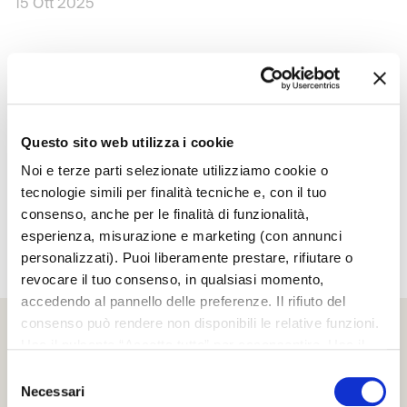
15 Ott 2025
SCRIGNO PRESENTA MAPPA
MUNDI: UNA NUOVA VISIONE
DELLA SOGLIA FIRMATA ELISA
OSSINO
Questo sito web utilizza i cookie
17 Set 2025
Noi e terze parti selezionate utilizziamo cookie o
tecnologie simili per finalità tecniche e, con il tuo
consenso, anche per le finalità di funzionalità,
esperienza, misurazione e marketing (con annunci
1 / 6
personalizzati). Puoi liberamente prestare, rifiutare o
revocare il tuo consenso, in qualsiasi momento,
accedendo al pannello delle preferenze. Il rifiuto del
consenso può rendere non disponibili le relative funzioni.
Usa il pulsante “Accetta tutto” per acconsentire. Usa il
pulsante “Rifiuta tutto” per continuare senza accettare.
Selezione
Leggi la
Cookie policy
completa
Necessari
del