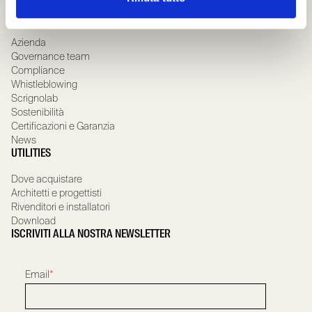
Porte battenti speciali
CHI SIAMO
Azienda
Governance team
Compliance
Whistleblowing
Scrignolab
Sostenibilità
Certificazioni e Garanzia
News
UTILITIES
Dove acquistare
Architetti e progettisti
Rivenditori e installatori
Download
ISCRIVITI ALLA NOSTRA NEWSLETTER
Email
*