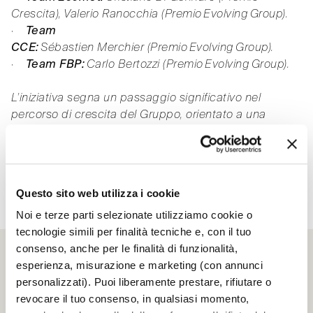
Crescita), Valerio Ranocchia (Premio Evolving Group).
·
Team
CCE:
Sébastien Merchier (Premio Evolving Group).
·
Team FBP:
Carlo Bertozzi (Premio Evolving Group).
L’iniziativa segna un passaggio significativo nel
percorso di crescita del Gruppo, orientato a una
maggiore integrazione organizzativa e a un
coordinamento sempre più efficace tra le diverse
competenze commerciali.
Questo sito web utilizza i cookie
Rivivi l’evento e sfoglia la gallery:
Noi e terze parti selezionate utilizziamo cookie o
tecnologie simili per finalità tecniche e, con il tuo
consenso, anche per le finalità di funzionalità,
esperienza, misurazione e marketing (con annunci
personalizzati). Puoi liberamente prestare, rifiutare o
revocare il tuo consenso, in qualsiasi momento,