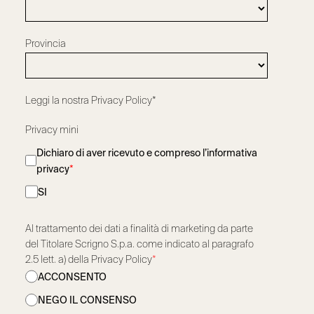
Provincia
Leggi la nostra
Privacy Policy*
Privacy mini
Dichiaro di aver ricevuto e compreso l’informativa
privacy
*
SI
Al trattamento dei dati a finalità di marketing da parte
del Titolare Scrigno S.p.a. come indicato al paragrafo
2.5 lett. a) della Privacy Policy
*
ACCONSENTO
NEGO IL CONSENSO