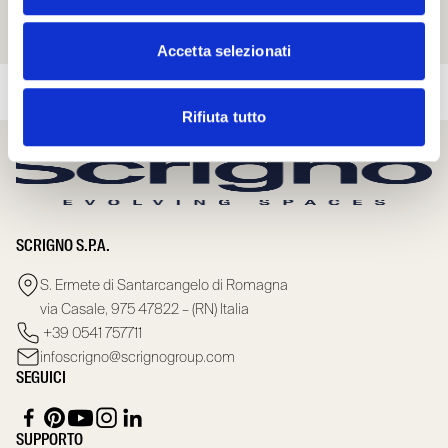
Accetta selezionati
Rifiuta tutto
SCRIGNO S.P.A.
S. Ermete di Santarcangelo di Romagna
via Casale, 975 47822 – (RN) Italia
+39 0541 757711
infoscrigno@scrignogroup.com
SEGUICI
SUPPORTO