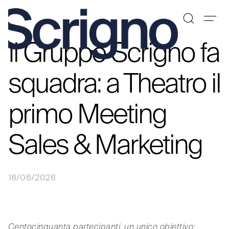
Il Gruppo Scrigno fa
Vai
al
contenuto
squadra: a Theatro il
primo Meeting
Sales & Marketing
18/06/2026
Centocinquanta partecipanti, un unico obiettivo: