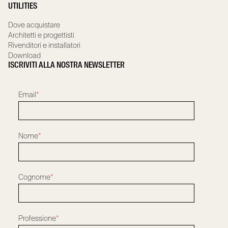
UTILITIES
Dove acquistare
Architetti e progettisti
Rivenditori e installatori
Download
ISCRIVITI ALLA NOSTRA NEWSLETTER
Email
*
Nome
*
Cognome
*
Professione
*