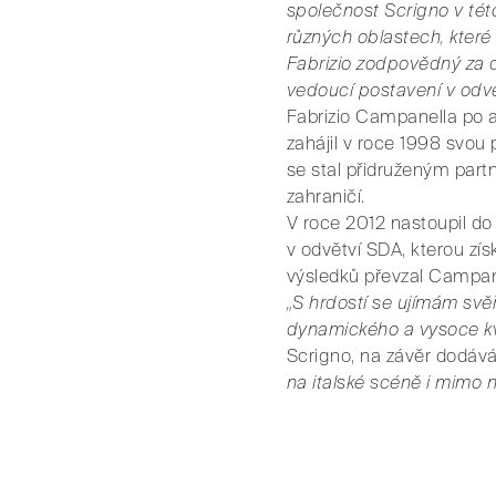
společnost Scrigno v této
různých oblastech, které
Fabrizio zodpovědný za d
vedoucí postavení v odvětv
Fabrizio Campanella po 
zahájil v roce 1998 svou
se stal přidruženým partn
zahraničí.
V roce 2012 nastoupil do
v odvětví SDA, kterou zí
výsledků převzal Campane
„S hrdostí se ujímám sv
dynamického a vysoce kv
Scrigno, na závěr dodáv
na italské scéně i mimo n