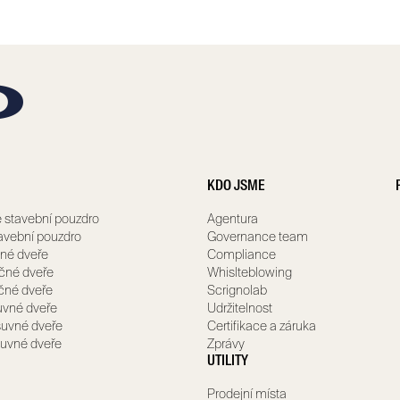
KDO JSME
 stavební pouzdro
Agentura
avební pouzdro
Governance team
né dveře
Compliance
čné dveře
Whislteblowing
očné dveře
Scrignolab
uvné dveře
Udržitelnost
uvné dveře
Certifikace a záruka
suvné dveře
Zprávy
UTILITY
Prodejní místa