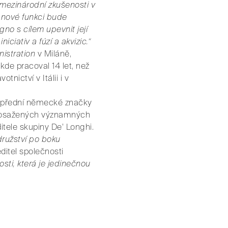
 mezinárodní zkušenosti v
 nové funkci bude
no s cílem upevnit její
ciativ a fúzí a akvizic.“
istration
v Miláně,
kde pracoval 14 let, než
nictví v Itálii i v
d, přední německé značky
ě dosažených významných
tele skupiny De' Longhi.
ružství po boku
ditel společnosti
osti, která je jedinečnou