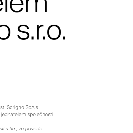
elem
s.r.o.
sti Scrigno SpA s
jednatelem společnosti
sil s tím, že povede