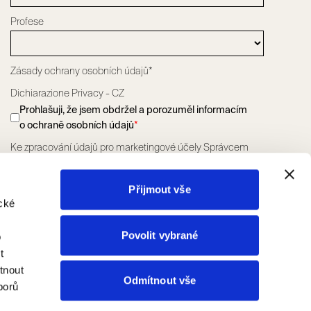
Profese
Zásady ochrany osobních údajů*
Dichiarazione Privacy - CZ
Prohlašuji, že jsem obdržel a porozuměl informacím
o ochraně osobních údajů
*
Ke zpracování údajů pro marketingové účely Správcem
údajů Scrigno S.p.A. jak je uvedeno v odstavci 2.5 písm. a)
zásad ochrany osobních údajů
*
Přijmout vše
SOUHLASÍM
NESOUHLASÍM
cké
Ke zpracování údajů pro účely profilovaného marketingu
Správcem údajů Scrigno S.p.A. jak je uvedeno v odstavci
Povolit vybrané
o
2.5 písm. a) zásad ochrany osobních údajů
t
SOUHLASÍM
NESOUHLASÍM
tnout
Odmítnout vše
borů
ODESLAT