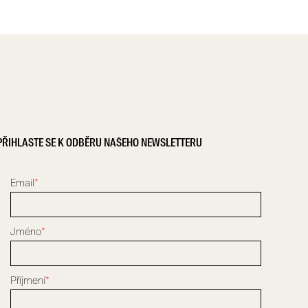
PŘIHLASTE SE K ODBĚRU NAŠEHO NEWSLETTERU
Email
*
Jméno
*
Příjmení
*