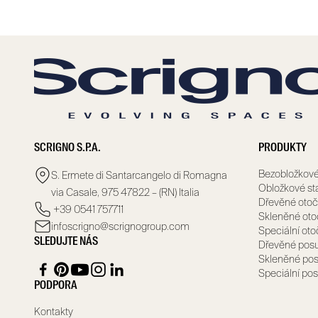
SCRIGNO S.P.A.
PRODUKTY
Bezobložkové
S. Ermete di Santarcangelo di Romagna
Obložkové st
via Casale, 975 47822 – (RN) Italia
Dřevěné otoč
+39 0541 757711
Skleněné oto
infoscrigno@scrignogroup.com
Speciální ot
SLEDUJTE NÁS
Dřevěné pos
Skleněné pos
Speciální po
PODPORA
Kontakty