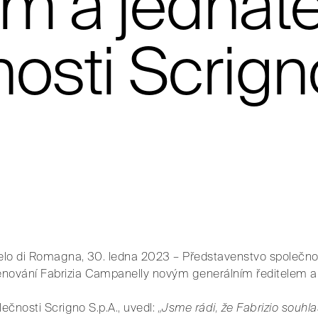
em a jednat
osti Scrigno 
elo di Romagna, 30. ledna 2023 – Představenstvo společno
ování Fabrizia Campanelly novým generálním ředitelem a 
lečnosti Scrigno S.p.A., uvedl:
„Jsme rádi, že Fabrizio souhla