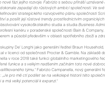
 nové fázi jejího rozvoje. Fabrizio s sebou přináší uznávané
 dokonale zapadají do růstových ambicí společnosti. Ve své
efinování strategického rozvojového plánu společnosti Scrig
í a posílit její růstové trendy prostřednictvím organických ini
absolvování vysokoškolského studia a studia
Business Admin
 profesní kariéru v poradenské společnosti Bain & Company, 
erem a působil především v oblasti spotřebního zboží a zdravot
 skupiny De' Longhi jako generální ředitel Braun Househol
skal v licenci od společnosti Procter & Gamble. Na základ
lla v roce 2018 také funkci globálního marketingového ředi
ěřené funkce a s velkým nadšením začínám toto nové dobrod
alifikovaného týmu.“
Fabrizio Campanella, nový generální ře
á:
„Je pro mě ctí podílet se na velkolepé historii této společn
i a má velký potenciál k expanzi.“