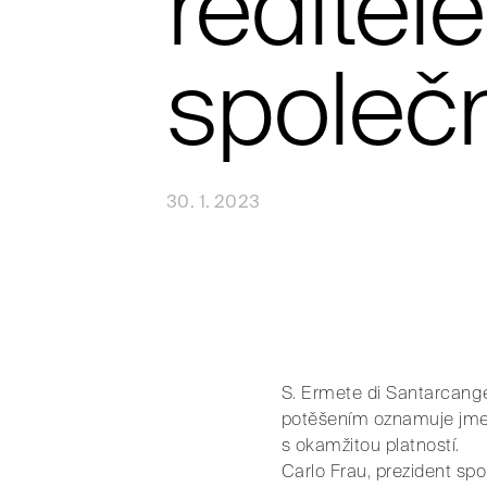
ředitel
společn
30. 1. 2023
S. Ermete di Santarcang
potěšením oznamuje jmen
s okamžitou platností.
Carlo Frau, prezident spo