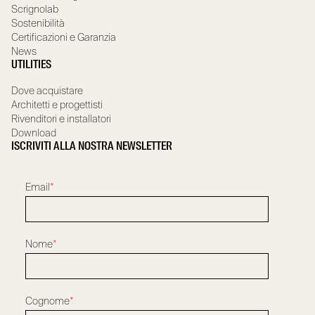
Scrignolab
Sostenibilità
Certificazioni e Garanzia
News
UTILITIES
Dove acquistare
Architetti e progettisti
Rivenditori e installatori
Download
ISCRIVITI ALLA NOSTRA NEWSLETTER
Email
*
Nome
*
Cognome
*