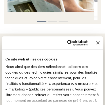
Ce site web utilise des cookies.
SCRIGNO S.P.A.
Nous ainsi que des tiers sélectionnés utilisons des
S. Ermete di Santarcangelo di Romagna
cookies ou des technologies similaires pour des finalités
via Casale, 975 47822 – (RN) Italia
techniques et, avec votre consentement, pour les
+39 0541 757711
finalités « fonctionnalité », « expérience », « mesure » et
infoscrigno@scrignogroup.com
« marketing » (publicités personnalisées). Vous pouvez
SUIVEZ-NOUS
librement donner, refuser ou retirer votre consentement à
tout moment en accédant au panneau de préférences. Un