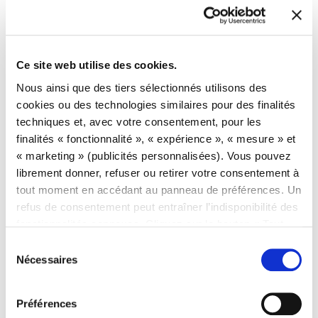
style, tout en transformant les différentes zones dans
des corps indépendants.
Ce site web utilise des cookies.
Nous ainsi que des tiers sélectionnés utilisons des
cookies ou des technologies similaires pour des finalités
techniques et, avec votre consentement, pour les
finalités « fonctionnalité », « expérience », « mesure » et
« marketing » (publicités personnalisées). Vous pouvez
librement donner, refuser ou retirer votre consentement à
tout moment en accédant au panneau de préférences. Un
refus de consentement peut entraîner l’indisponibilité des
fonctionnalités connexes. Cliquez sur le bouton « Tout
accepter » pour consentir. Cliquez sur le bouton «
Sélection
Refuser tout » pour continuer sans accepter. Lire la
Nécessaires
du
Politique d’utilisation des cookies
complète
consentement
Préférences