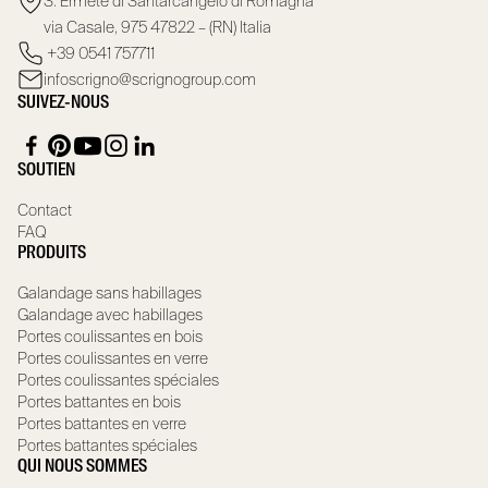
S. Ermete di Santarcangelo di Romagna
via Casale, 975 47822 – (RN) Italia
+39 0541 757711
infoscrigno@scrignogroup.com
SUIVEZ-NOUS
SOUTIEN
Contact
FAQ
PRODUITS
Galandage sans habillages
Galandage avec habillages
Portes coulissantes en bois
Portes coulissantes en verre
Portes coulissantes spéciales
Portes battantes en bois
Portes battantes en verre
Portes battantes spéciales
QUI NOUS SOMMES