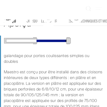
Aller
Maestro le galandage le plus résistant sur le
au
marchérobuste, durable et facile à
contenu
accessoiriser.
Aperçu
APERÇU
POURQUOI LE CHOISIR
DESSINS TECHNIQUES ET M
galandage pour portes coulissantes simples ou
doubles
Maestro est conçu pour être installé dans des cloisons
intérieures de deux types différents : en plâtre et en
placoplâtre. La version en plâtre est appliquée sur des
briques perforées de 6/8/10/12 cm, pour une épaisseur
totale de 90/105/125/145 mm ; la version en
placoplâtre est appliquée sur des profilés de 75/100
mm, pour une épaisseur totale de 100/125 mm (dans