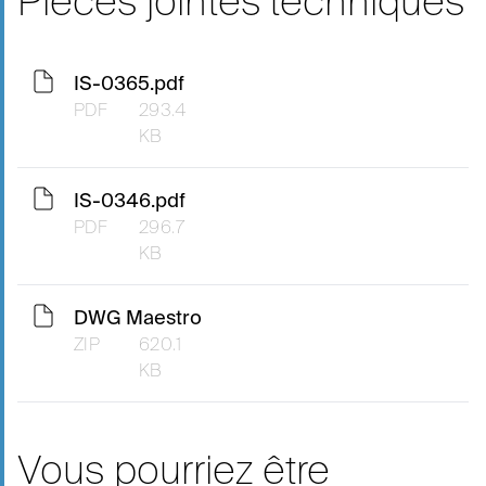
Pièces jointes techniques
IS-0365.pdf
PDF
293.4
KB
IS-0346.pdf
PDF
296.7
KB
DWG Maestro
ZIP
620.1
KB
Vous pourriez être