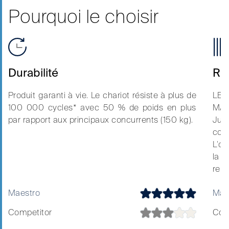
Pourquoi le choisir
Durabilité
Rig
Produit garanti à vie. Le chariot résiste à plus de
LE
100 000 cycles* avec 50 % de poids en plus
MAR
par rapport aux principaux concurrents (150 kg).
Jus
con
L’o
la p
renf
Maestro
Mae
Competitor
Com