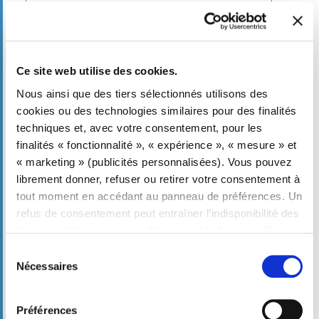
Téléphone
*
Ce site web utilise des cookies.
Nous ainsi que des tiers sélectionnés utilisons des
E-mail
*
cookies ou des technologies similaires pour des finalités
techniques et, avec votre consentement, pour les
finalités « fonctionnalité », « expérience », « mesure » et
Profession
*
« marketing » (publicités personnalisées). Vous pouvez
librement donner, refuser ou retirer votre consentement à
tout moment en accédant au panneau de préférences. Un
refus de consentement peut entraîner l’indisponibilité des
Ville
fonctionnalités connexes. Cliquez sur le bouton « Tout
accepter » pour consentir. Cliquez sur le bouton «
Sélection
Refuser tout » pour continuer sans accepter. Lire la
Nécessaires
du
Code Postal
Politique d’utilisation des cookies
complète
consentement
Préférences