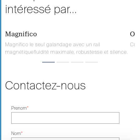
intéressé par…
Magnifico
Op
Magnifico le seul galandage avec un rail
Cont
magnétiquefluidité maximale, robustesse et silence.
Contactez-nous
Prenom
*
Nom
*