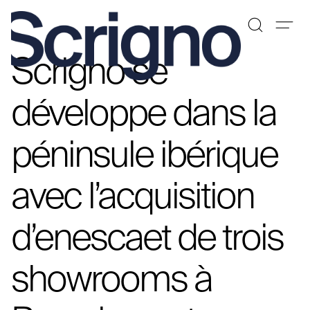
Scrigno se
Aller
au
contenu
développe dans la
péninsule ibérique
avec l’acquisition
d’enescaet de trois
showrooms à