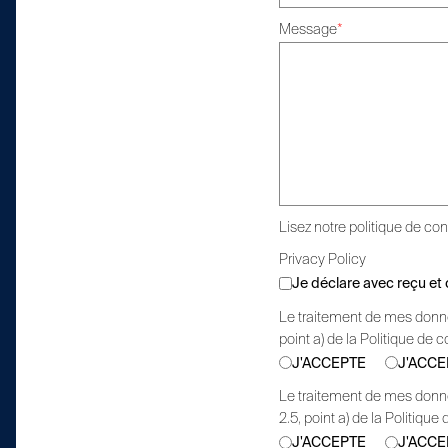
Message
*
Lisez notre
politique de conf
Privacy Policy
Je déclare avec reçu et c
Le traitement de mes donnée
point a) de la Politique de c
J'ACCEPTE
J'ACCE
Le traitement de mes donnée
2.5, point a) de la Politique 
J'ACCEPTE
J'ACCE