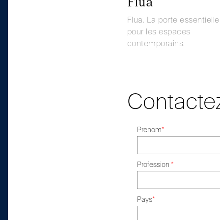
Flua
Flua. La porte essentielle
pour les espaces
contemporains.
Contacte
Prenom
*
Profession
*
Pays
*