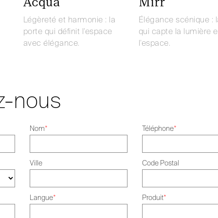
Acqua
Mirr
Légèreté et harmonie : la
Élégance scénique : l
porte qui définit l’espace
qui capte la lumière e
avec élégance.
l’espace.
z-nous
Nom
*
Téléphone
*
Ville
Code Postal
Langue
*
Produit
*