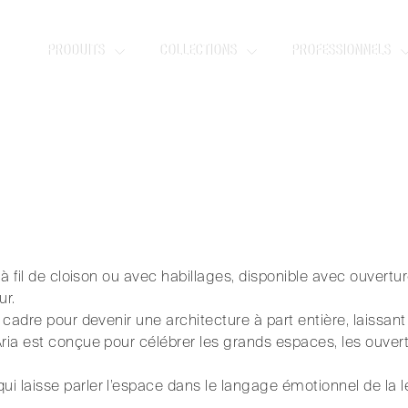
PRODUITS
COLLECTIONS
PROFESSIONNELS
 porte qui transforme l’espace.
e à fil de cloison ou avec habillages, disponible avec ouvertu
ur.
 cadre pour devenir une architecture à part entière, laissant
Aria est conçue pour célébrer les grands espaces, les ouv
i laisse parler l’espace dans le langage émotionnel de la l