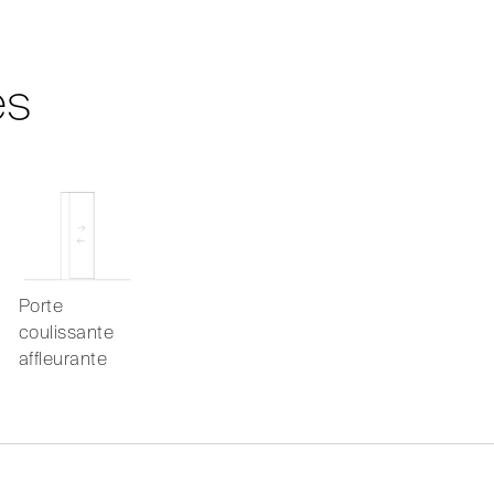
es
Porte
coulissante
affleurante