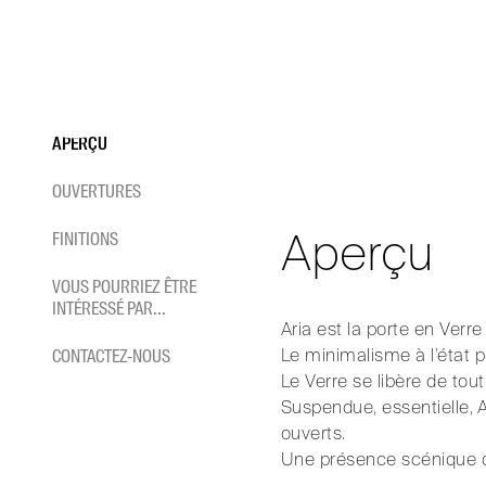
ARIA
Aller
au
contenu
Minimalisme et légèreté : la
APERÇU
OUVERTURES
HOME
/
PORTES COULISSANTES
/
PORTES COULISSANTES EN VERRE
/
ARIA
Aperçu
FINITIONS
VOUS POURRIEZ ÊTRE
INTÉRESSÉ PAR...
Aria est la porte en Verr
Le minimalisme à l’état p
CONTACTEZ-NOUS
Le Verre se libère de tout
Suspendue, essentielle, 
ouverts.
Une présence scénique qu