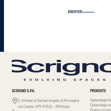
ENVOYER
SCRIGNO S.P.A.
PRODUITS
Galandage sa
S. Ermete di Santarcangelo di Romagna
Galandage av
via Casale, 975 47822 – (RN) Italia
Portes coulis