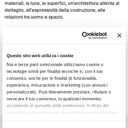
materiali, la luce, le superfici, un’architettura attenta al
dettaglio, all’espressività della costruzione, alle
relazioni tra uomo e spazio.
Vai ai progetti
Questo sito web utilizza i cookie
Noi e terze parti selezionate utilizziamo cookie o
LoftSPA, tra memoria e
tecnologie simili per finalità tecniche e, con il tuo
contemporaneità
consenso, anche per le finalità di funzionalità,
esperienza, misurazione e marketing (con annunci
personalizzati). Puoi liberamente prestare, rifiutare o
Abitare tra Presente e Passato
revocare il tuo consenso, in qualsiasi momento,
accedendo al pannello delle preferenze. Il rifiuto del
consenso può rendere non disponibili le relative funzioni.
Usa il pulsante “Accetta tutto” per acconsentire. Usa il
pulsante “Rifiuta tutto” per continuare senza accettare.