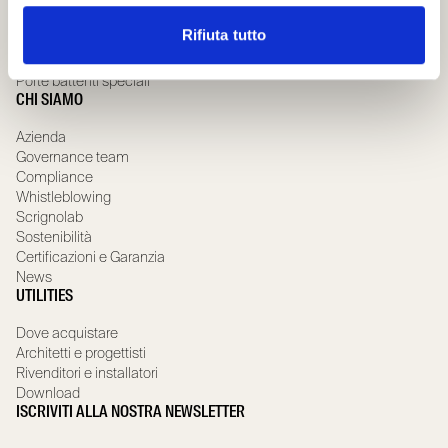
Porte scorrevoli in vetro
Porte scorrevoli speciali
Rifiuta tutto
Porte battenti in legno
Porte battenti in vetro
Porte battenti speciali
CHI SIAMO
Azienda
Governance team
Compliance
Whistleblowing
Scrignolab
Sostenibilità
Certificazioni e Garanzia
News
UTILITIES
Dove acquistare
Architetti e progettisti
Rivenditori e installatori
Download
ISCRIVITI ALLA NOSTRA NEWSLETTER