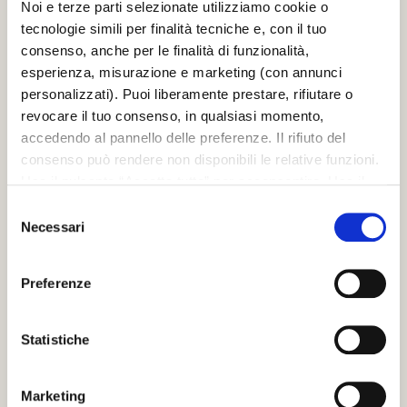
Noi e terze parti selezionate utilizziamo cookie o
tecnologie simili per finalità tecniche e, con il tuo
consenso, anche per le finalità di funzionalità,
esperienza, misurazione e marketing (con annunci
SCRIGNO S.P.A.
personalizzati). Puoi liberamente prestare, rifiutare o
revocare il tuo consenso, in qualsiasi momento,
S. Ermete di Santarcangelo di Romagna
accedendo al pannello delle preferenze. Il rifiuto del
via Casale, 975 47822 – (RN) Italia
consenso può rendere non disponibili le relative funzioni.
+39 0541 757711
Usa il pulsante “Accetta tutto” per acconsentire. Usa il
infoscrigno@scrignogroup.com
pulsante “Rifiuta tutto” per continuare senza accettare.
SEGUICI
Selezione
Leggi la
Cookie policy
completa
Necessari
del
consenso
SUPPORTO
Preferenze
Contacts
FAQ
PRODOTTI
Statistiche
Controtelai per porte scorrevoli filo muro
Controtelai per porte scorrevoli con stipiti
Marketing
Porte scorrevoli in legno