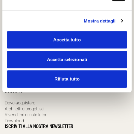
Porte scorrevoli in vetro
Porte scorrevoli speciali
Porte battenti in legno
Mostra dettagli
Porte battenti in vetro
Porte battenti speciali
CHI SIAMO
Accetta tutto
Azienda
Governance team
Compliance
Accetta selezionati
Whistleblowing
Scrignolab
Sostenibilità
Rifiuta tutto
Certificazioni e Garanzia
News
UTILITIES
Dove acquistare
Architetti e progettisti
Rivenditori e installatori
Download
ISCRIVITI ALLA NOSTRA NEWSLETTER