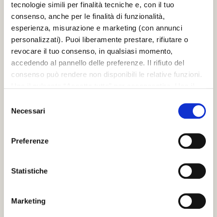
Porte battenti in legno
tecnologie simili per finalità tecniche e, con il tuo
Porte battenti in vetro
consenso, anche per le finalità di funzionalità,
Porte battenti speciali
esperienza, misurazione e marketing (con annunci
CHI SIAMO
personalizzati). Puoi liberamente prestare, rifiutare o
Azienda
revocare il tuo consenso, in qualsiasi momento,
Governance team
accedendo al pannello delle preferenze. Il rifiuto del
Compliance
consenso può rendere non disponibili le relative funzioni.
Whistleblowing
Usa il pulsante “Accetta tutto” per acconsentire. Usa il
Scrignolab
pulsante “Rifiuta tutto” per continuare senza accettare.
Sostenibilità
Selezione
Certificazioni e Garanzia
Leggi la
Cookie policy
completa
Necessari
del
News
consenso
UTILITIES
Preferenze
Dove acquistare
Architetti e progettisti
Rivenditori e installatori
Statistiche
Download
ISCRIVITI ALLA NOSTRA NEWSLETTER
Marketing
Email
*