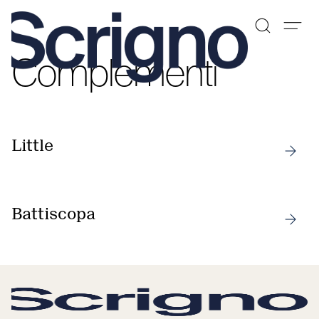
Complementi
Vai
al
contenuto
Little
Battiscopa