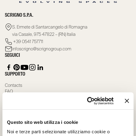
SCRIGNO S.P.A.
S. Ermete di Santarcangelo di Romagna
via Casale, 975 47822 – (RN) Italia
+39 0541 757711
infoscrigno@scrignogroup.com
SEGUICI
SUPPORTO
Contacts
FAQ
PRODOTTI
Controtelai per porte scorrevoli filo muro
Controtelai per porte scorrevoli con stipiti
Porte scorrevoli in legno
Questo sito web utilizza i cookie
Porte scorrevoli in vetro
Noi e terze parti selezionate utilizziamo cookie o
Porte scorrevoli speciali