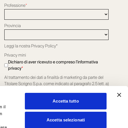
Professione
*
Provincia
Leggi la nostra
Privacy Policy*
Privacy mini
Dichiaro di aver ricevuto e compreso l’informativa
privacy
*
Al trattamento dei dati a finalità di marketing da parte del
Titolare Scrigno S.p.a. come indicato al paragrafo 2.5 lett. a)
della Privacy Policy
*
ACCONSENTO
NEGO IL CONSENSO
Accetta tutto
Al trattamento dei dati a finalità di marketing profilato da
 il
parte del Titolare Scrigno S.p.a. come indicato al paragrafo
on
2.5 lett. a) della Privacy Policy
*
Accetta selezionati
ACCONSENTO
NEGO IL CONSENSO
dere