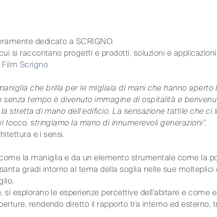
nteramente dedicato a SCRIGNO.
cui si raccontano progetti e prodotti, soluzioni e applicazioni
l Film Scrigno
niglia che brilla per le migliaia di mani che hanno aperto la
so senza tempo è divenuto immagine di ospitalità e benvenu
la stretta di mano dell’edificio. La sensazione tattile che ci
el tocco, stringiamo la mano di innumerevoli generazioni”.
hitettura e i sensi.
come la maniglia e da un elemento strumentale come la p
anta gradi intorno al tema della soglia nelle sue molteplici d
lio.
, si esplorano le esperienze percettive dell’abitare e come e
perture, rendendo diretto il rapporto tra interno ed esterno,