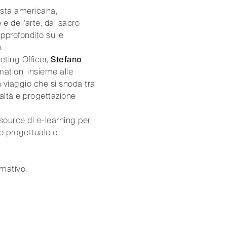
ista americana,
e dell’arte, dal sacro
approfondito sulle
.
eting Officer,
Stefano
ation, insieme alle
n viaggio che si snoda tra
ealtà e progettazione
source di e-learning per
ne progettuale e
rmativo.