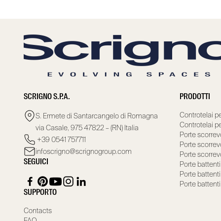
SCRIGNO S.P.A.
PRODOTTI
Controtelai pe
S. Ermete di Santarcangelo di Romagna
Controtelai pe
via Casale, 975 47822 – (RN) Italia
Porte scorrevo
+39 0541 757711
Porte scorrevo
infoscrigno@scrignogroup.com
Porte scorrevo
SEGUICI
Porte battenti
Porte battenti
Porte battenti
SUPPORTO
Contacts
FAQ