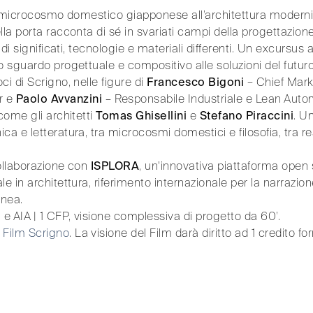
dal microcosmo domestico giapponese all’architettura modern
la porta racconta di sé in svariati campi della progettazione 
 di significati, tecnologie e materiali differenti. Un excursus 
o sguardo progettuale e compositivo alle soluzioni del futuro
i di Scrigno, nelle figure di
Francesco Bigoni
– Chief Mark
r e
Paolo Avvanzini
– Responsabile Industriale e Lean Autom
come gli architetti
Tomas Ghisellini
e
Stefano Piraccini
. U
ca e letteratura, tra microcosmi domestici e filosofia, tra r
collaborazione con
ISPLORA
, un'innovativa piattaforma open 
le in architettura, riferimento internazionale per la narrazio
nea.
 AIA | 1 CFP, visione complessiva di progetto da 60’.
l Film Scrigno
. La visione del Film darà diritto ad 1 credito fo