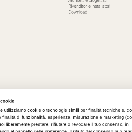
Architetti e progettisti
Rivenditori e installatori
Download
 cookie
e utilizziamo cookie o tecnologie simili per finalità tecniche e, con
 finalità di funzionalità, esperienza, misurazione e marketing (c
oi liberamente prestare, rifiutare o revocare il tuo consenso, in
do al pannello delle preferenze. Il rifiuto del consenso può ren