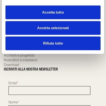
Azienda
Governance team
Accetta tutto
Compliance
Whistleblowing
Scrignolab
Accetta selezionati
Sostenibilità
Certificazioni e Garanzia
News
UTILITIES
Rifiuta tutto
Dove acquistare
Architetti e progettisti
Rivenditori e installatori
Download
ISCRIVITI ALLA NOSTRA NEWSLETTER
Email
*
Nome
*