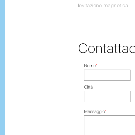
levitazione magnetica
Contattac
Nome
*
Città
Messaggio
*