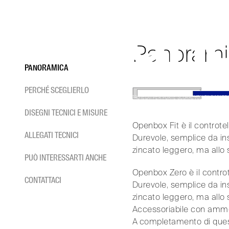
OPENB
Vai
al
contenuto
Controtelaio filo muro a cass
Panorami
PANORAMICA
PERCHÉ SCEGLIERLO
HOME
/
CONTROTELAI
/
CONTROTELAI PER PORTE SCORREVOLI FILO MURO
DISEGNI TECNICI E MISURE
Openbox Fit è il controtel
ALLEGATI TECNICI
Durevole, semplice da ins
zincato leggero, ma allo 
PUÒ INTERESSARTI ANCHE
Openbox Zero è il controte
CONTATTACI
Durevole, semplice da ins
zincato leggero, ma allo 
Accessoriabile con ammort
A completamento di questo