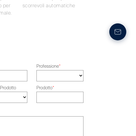
o per
scorrevoli automatiche
male.
Professione
*
 Prodotto
Prodotto
*