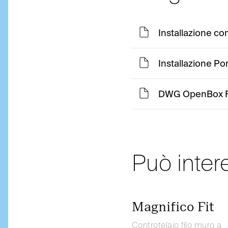
Installazione co
Installazione Po
DWG OpenBox F
Può inter
Magnifico Fit
Controtelaio filo muro a