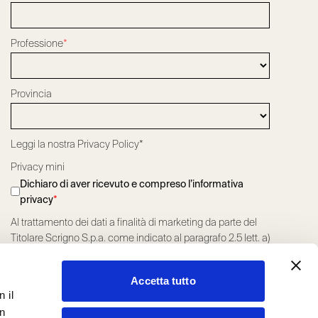
Professione
*
Provincia
Leggi la nostra
Privacy Policy*
Privacy mini
Dichiaro di aver ricevuto e compreso l’informativa
privacy
*
Al trattamento dei dati a finalità di marketing da parte del
Titolare Scrigno S.p.a. come indicato al paragrafo 2.5 lett. a)
della Privacy Policy
*
ACCONSENTO
NEGO IL CONSENSO
Accetta tutto
Al trattamento dei dati a finalità di marketing profilato da
 il
parte del Titolare Scrigno S.p.a. come indicato al paragrafo
on