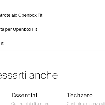
ntrotelaio Openbox Fit
rta per Openbox Fit
it
essarti anche
Essential
Techzero
Controtelaio filo muro
Controtelaio senza sti