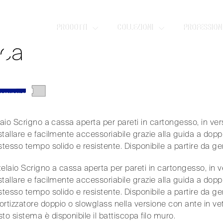
OX FIT
PRODOTTI
COLLEZIONI
PROFESSIONI
a aperta di facile installazione.
ca
/
OPENBOX FIT
aio Scrigno a cassa aperta per pareti in cartongesso, in versi
tallare e facilmente accessoriabile grazie alla guida a doppio
stesso tempo solido e resistente. Disponibile a partire da g
laio Scrigno a cassa aperta per pareti in cartongesso, in vers
tallare e facilmente accessoriabile grazie alla guida a doppio
stesso tempo solido e resistente. Disponibile a partire da g
izzatore doppio o slowglass nella versione con ante in vetro
 sistema è disponibile il battiscopa filo muro.