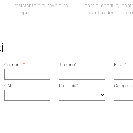
resistente e durevole nel
cornici coprifilo, ideat
tempo.
garantire design mini
i
Cognome
*
Telefono
*
Email
*
CAP
Provincia
*
Categoria