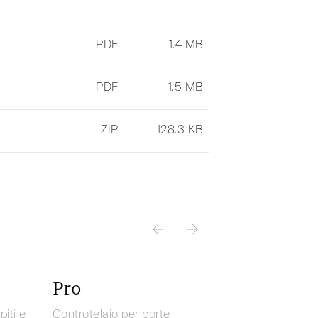
PDF
1.4 MB
PDF
1.5 MB
ZIP
128.3 KB
Pro
piti e
Controtelaio per porte