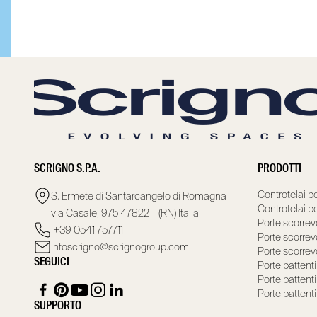
SCRIGNO S.P.A.
PRODOTTI
Controtelai pe
S. Ermete di Santarcangelo di Romagna
Controtelai pe
via Casale, 975 47822 – (RN) Italia
Porte scorrevo
+39 0541 757711
Porte scorrevo
infoscrigno@scrignogroup.com
Porte scorrevo
SEGUICI
Porte battenti
Porte battenti
Porte battenti
SUPPORTO