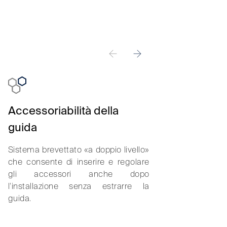
Accessoriabilità della
Scorrevole
guida
Sforzo per l
inferiore a 2k
Sistema brevettato «a doppio livello»
più rispetto 
che consente di inserire e regolare
al carrello con
gli accessori anche dopo
l’installazione senza estrarre la
guida.