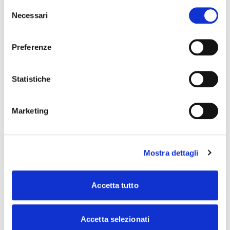
pulsante “Rifiuta tutto” per continuare senza accettare.
Selezione
Leggi la
Cookie policy
completa
Necessari
del
consenso
Preferenze
Statistiche
Marketing
Mostra dettagli
Accetta tutto
Accetta selezionati