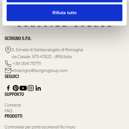
Rifiuta tutto
SCRIGNO S.P.A.
S. Ermete di Santarcangelo di Romagna
via Casale, 975 47822 – (RN) Italia
+39 0541 757711
infoscrigno@scrignogroup.com
SEGUICI
SUPPORTO
Contacts
FAQ
PRODOTTI
Controtelai per porte scorrevoli filo muro