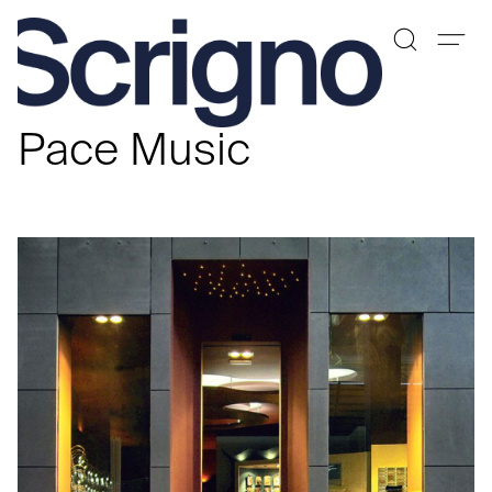
Vai
al
Pace Music
contenuto