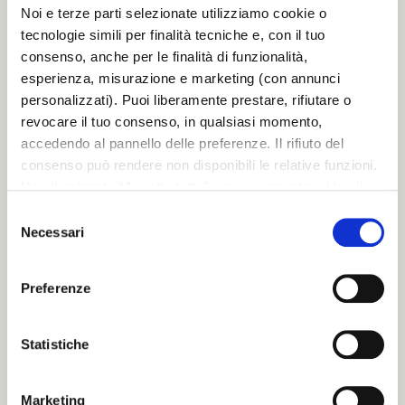
Noi e terze parti selezionate utilizziamo cookie o
tecnologie simili per finalità tecniche e, con il tuo
consenso, anche per le finalità di funzionalità,
esperienza, misurazione e marketing (con annunci
SCRIGNO S.P.A.
personalizzati). Puoi liberamente prestare, rifiutare o
revocare il tuo consenso, in qualsiasi momento,
S. Ermete di Santarcangelo di Romagna
accedendo al pannello delle preferenze. Il rifiuto del
via Casale, 975 47822 – (RN) Italia
consenso può rendere non disponibili le relative funzioni.
+39 0541 757711
Usa il pulsante “Accetta tutto” per acconsentire. Usa il
infoscrigno@scrignogroup.com
pulsante “Rifiuta tutto” per continuare senza accettare.
Selezione
SEGUICI
Leggi la
Cookie policy
completa
Necessari
del
consenso
SUPPORTO
Preferenze
Contacts
FAQ
PRODOTTI
Statistiche
Controtelai per porte scorrevoli filo muro
Controtelai per porte scorrevoli con stipiti
Marketing