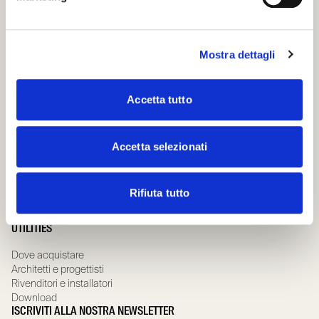
Porte scorrevoli in legno
Porte scorrevoli in vetro
Porte scorrevoli speciali
Porte battenti in legno
Mostra dettagli
Porte battenti in vetro
Porte battenti speciali
CHI SIAMO
Accetta tutto
Azienda
Governance team
Compliance
Accetta selezionati
Whistleblowing
Scrignolab
Sostenibilità
Rifiuta tutto
Certificazioni e Garanzia
News
UTILITIES
Dove acquistare
Architetti e progettisti
Rivenditori e installatori
Download
ISCRIVITI ALLA NOSTRA NEWSLETTER