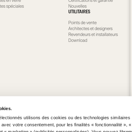
tes en verre
Certifications et garantie
tes spéciales
Nouvelles
UTILITAIRES
Points de vente
Architectes et designers
Revendeurs et installateurs
Download
okies.
électionnés utilisons des cookies ou des technologies similaires
, avec votre consentement, pour les finalités « fonctionnalité », «
t « marketing » (publicités personnalisées). Vous pouvez libre