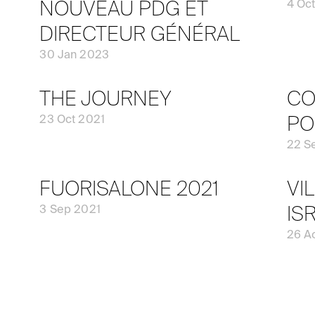
NOUVEAU PDG ET
4 Oc
DIRECTEUR GÉNÉRAL
30 Jan 2023
THE JOURNEY
CO
PO
23 Oct 2021
22 S
FUORISALONE 2021
VI
IS
3 Sep 2021
26 A