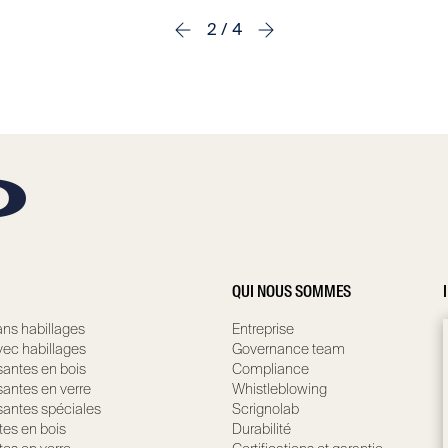
2 / 4
QUI NOUS SOMMES
ns habillages
Entreprise
ec habillages
Governance team
santes en bois
Compliance
santes en verre
Whistleblowing
santes spéciales
Scrignolab
tes en bois
Durabilité