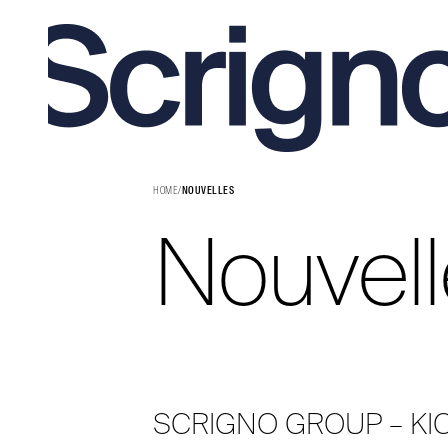
Aller
au
contenu
HOME
/
NOUVELLES
Nouvel
SCRIGNO GROUP – KI