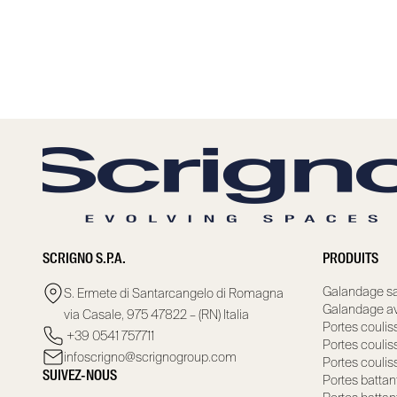
SCRIGNO S.P.A.
PRODUITS
Galandage sa
S. Ermete di Santarcangelo di Romagna
Galandage av
via Casale, 975 47822 – (RN) Italia
Portes coulis
+39 0541 757711
Portes coulis
infoscrigno@scrignogroup.com
Portes coulis
SUIVEZ-NOUS
Portes battan