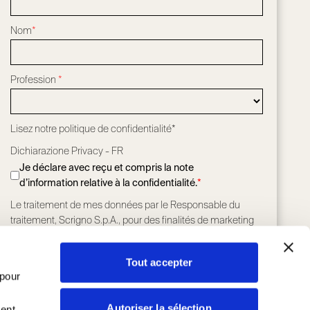
Nom
*
Profession
*
Lisez notre
politique de confidentialité*
Dichiarazione Privacy - FR
Je déclare avec reçu et compris la note
d’information relative à la confidentialité.
*
Le traitement de mes données par le Responsable du
traitement, Scrigno S.p.A., pour des finalités de marketing
conformément à l’article 2.5, point a) de la Politique de
confidentialité
*
Tout accepter
J'ACCEPTE
J'ACCEPTE PAS
 pour
Le traitement de mes données par le Responsable du
traitement, Scrigno S.p.A., pour des finalités de marketing
Autoriser la sélection
ment