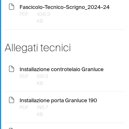
Fascicolo-Tecnico-Scrigno_2024-24
PDF
438.3
KB
Allegati tecnici
Installazione controtelaio Granluce
PDF
591.5
KB
Installazione porta Granluce 190
PDF
745.7
KB