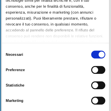
tecnologie simili per finalità tecniche e, con il tuo
Professione
*
consenso, anche per le finalità di funzionalità,
esperienza, misurazione e marketing (con annunci
personalizzati). Puoi liberamente prestare, rifiutare o
Città
revocare il tuo consenso, in qualsiasi momento,
accedendo al pannello delle preferenze. Il rifiuto del
consenso può rendere non disponibili le relative funzioni.
CAP
Usa il pulsante “Accetta tutto” per acconsentire. Usa il
pulsante “Rifiuta tutto” per continuare senza accettare.
Selezione
Leggi la
Cookie policy
completa
Necessari
del
Provincia
*
consenso
Preferenze
Categoria Prodotto
Statistiche
Marketing
Prodotto
*