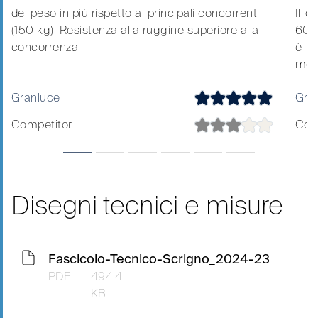
del peso in più rispetto ai principali concorrenti
Il c
(150 kg). Resistenza alla ruggine superiore alla
600 
concorrenza.
è p
merc
Granluce
Gra
Competitor
Com
Disegni tecnici e misure
Fascicolo-Tecnico-Scrigno_2024-23
PDF
494.4
KB