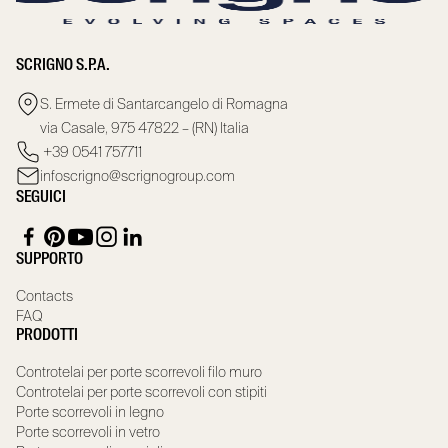
SCRIGNO S.P.A.
S. Ermete di Santarcangelo di Romagna
via Casale, 975 47822 – (RN) Italia
+39 0541 757711
infoscrigno@scrignogroup.com
SEGUICI
SUPPORTO
Contacts
FAQ
PRODOTTI
Controtelai per porte scorrevoli filo muro
Controtelai per porte scorrevoli con stipiti
Porte scorrevoli in legno
Porte scorrevoli in vetro