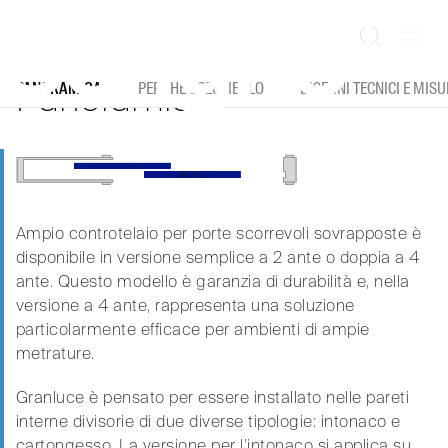
Vai
al
Ampio controtelaio per porte scorrevoli
contenuto
sovrapposte
Panoramica
PANORAMICA
PERCHÉ SCEGLIERLO
DISEGNI TECNICI E MIS
Ampio controtelaio per porte scorrevoli sovrapposte è
disponibile in versione semplice a 2 ante o doppia a 4
ante. Questo modello è garanzia di durabilità e, nella
versione a 4 ante, rappresenta una soluzione
particolarmente efficace per ambienti di ampie
metrature.
Granluce è pensato per essere installato nelle pareti
interne divisorie di due diverse tipologie: intonaco e
cartongesso. La versione per l’intonaco si applica su