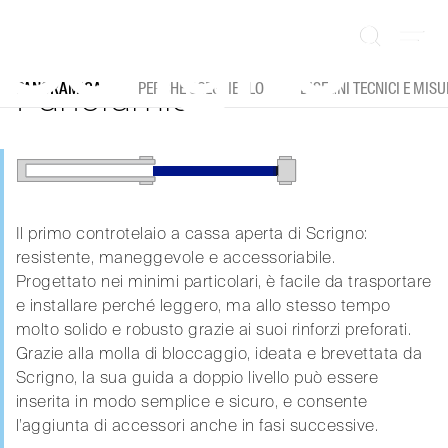
Vai
al
Il controtelaio perfetto per il cartongesso.
contenuto
Panoramica
PANORAMICA
PERCHÉ SCEGLIERLO
DISEGNI TECNICI E MIS
Il primo controtelaio a cassa aperta di Scrigno:
resistente, maneggevole e accessoriabile.
Progettato nei minimi particolari, è facile da trasportare
e installare perché leggero, ma allo stesso tempo
molto solido e robusto grazie ai suoi rinforzi preforati.
Grazie alla molla di bloccaggio, ideata e brevettata da
Scrigno, la sua guida a doppio livello può essere
inserita in modo semplice e sicuro, e consente
l’aggiunta di accessori anche in fasi successive.