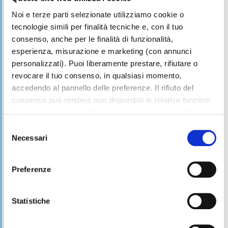
Noi e terze parti selezionate utilizziamo cookie o
Professione
*
tecnologie simili per finalità tecniche e, con il tuo
consenso, anche per le finalità di funzionalità,
esperienza, misurazione e marketing (con annunci
Città
personalizzati). Puoi liberamente prestare, rifiutare o
revocare il tuo consenso, in qualsiasi momento,
accedendo al pannello delle preferenze. Il rifiuto del
consenso può rendere non disponibili le relative funzioni.
CAP
Usa il pulsante “Accetta tutto” per acconsentire. Usa il
pulsante “Rifiuta tutto” per continuare senza accettare.
Selezione
Leggi la
Cookie policy
completa
Necessari
del
Provincia
*
consenso
Preferenze
Categoria Prodotto
Statistiche
Prodotto
*