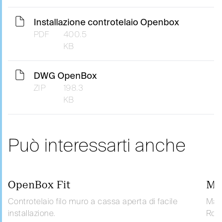
Installazione controtelaio Openbox
PDF
400.5
KB
DWG OpenBox
ZIP
198.3
KB
Può interessarti anche
OpenBox Fit
Ma
Controtelaio filo muro a cassa aperta di facile
Maes
installazione.
Robu