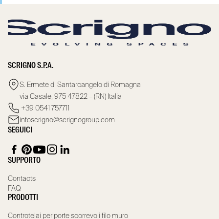
SCRIGNO S.P.A.
S. Ermete di Santarcangelo di Romagna
via Casale, 975 47822 – (RN) Italia
+39 0541 757711
infoscrigno@scrignogroup.com
SEGUICI
SUPPORTO
Contacts
FAQ
PRODOTTI
Controtelai per porte scorrevoli filo muro