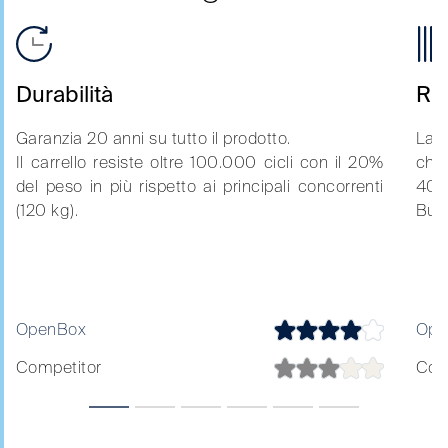
Durabilità
Rig
Garanzia 20 anni su tutto il prodotto.
La s
Il carrello resiste oltre 100.000 cicli con il 20%
chiu
del peso in più rispetto ai principali concorrenti
400
(120 kg).
Bugn
OpenBox
Ope
Competitor
Com